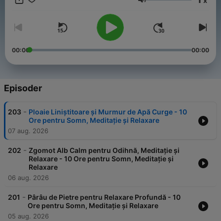
x
naturale care îți vor îmbunătăți calitatea somnului și te vor ajuta
Volum
să te relaxezi profund.
00:00
00:00
Episoder
-
203
Ploaie Liniștitoare și Murmur de Apă Curge - 10
Ore pentru Somn, Meditație și Relaxare
07 aug. 2026
-
202
Zgomot Alb Calm pentru Odihnă, Meditație și
Relaxare - 10 Ore pentru Somn, Meditație și
Relaxare
06 aug. 2026
-
201
Pârâu de Pietre pentru Relaxare Profundă - 10
Ore pentru Somn, Meditație și Relaxare
05 aug. 2026