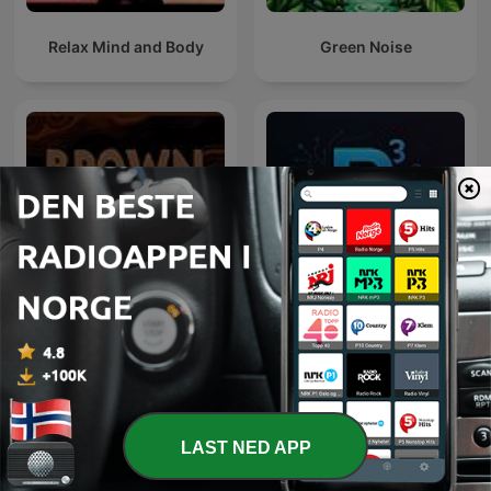
Relax Mind and Body
Green Noise
Precision Pathology
Brown Noise
Podcast (P³)
LAST NED APP