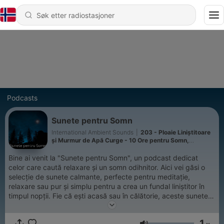
Podcasts
Sunete pentru Somn
International Ambient Sounds
|
203 - Ploaie Liniștitoare
și Murmur de Apă Curge - 10 Ore pentru Somn,
Meditație și Relaxare
Bine ai venit la "Sunete pentru Somn", un podcast dedicat
celor care caută relaxare și un somn odihnitor. Aici vei găsi o
selecție de sunete calmante, perfecte pentru meditație,
relaxare sau pur și simplu pentru a crea un fundal liniștitor în
timpul nopții. Fie că ești acasă sau în călătorie, aceste sunete
te vor ajuta să te deconectezi de la stresul zilnic și să îți găsești
echilibrul interior. Lasă-te purtat de melodii blânde și sunete
1