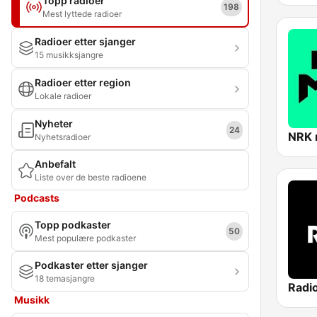
Topp radioer
198
Mest lyttede radioer
Radioer etter sjanger
15 musikksjangre
Radioer etter region
Lokale radioer
Nyheter
24
NRK
Nyhetsradioer
Anbefalt
Liste over de beste radioene
Podcasts
Topp podkaster
50
Mest populære podkaster
Podkaster etter sjanger
18 temasjangre
Radi
Musikk