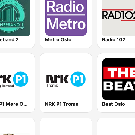
eband 2
Metro Oslo
Radio 102
NRK P1 Møre Og Romsdal
NRK P1 Troms
Beat Oslo