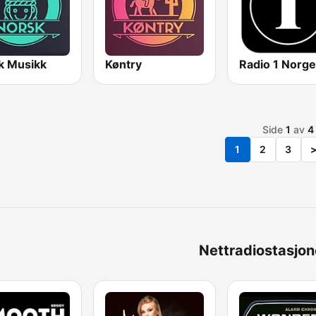
k Musikk
Køntry
Radio 1 Norge
Side
1
av
4
1
2
3
Nettradiostasjone