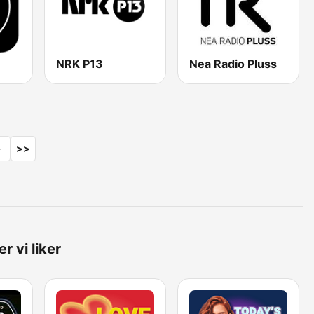
NRK P13
Nea Radio Pluss
>
>>
r vi liker