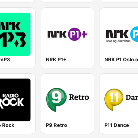
 mP3
NRK P1+
o Rock
P9 Retro
P11 Dance