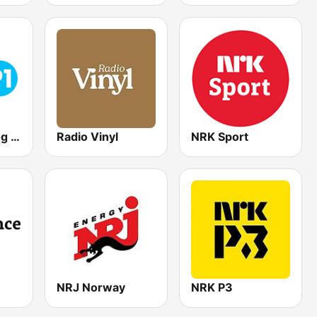
NRK P1 Oslo og Akershus
Radio Vinyl
NRK Sport
NRJ Norway
NRK P3