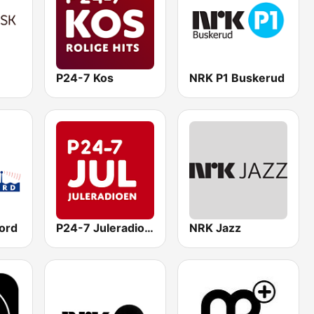
P24-7 Kos
NRK P1 Buskerud
ord
P24-7 Juleradioen
NRK Jazz