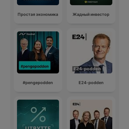
Простая экономика
Жадный инвестор
#pengepodden
E24-podden