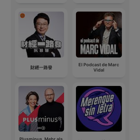
El Podcast de Marc
財經一路發
Vidal
Plusminus. Mehr als