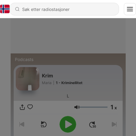
Podcasts
Krim
Maria
|
1 - Kriminellitet
L
1
x
Volum