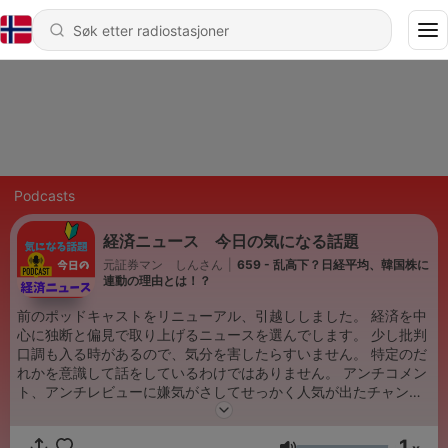
Podcasts
経済ニュース 今日の気になる話題
元証券マン しんさん
|
659 - 乱高下？日経平均、韓国株に
連動の理由とは！？
前のポッドキャストをリニューアル、引越ししました。 経済を中
心に独断と偏見で取り上げるニュースを選んでします。 少し批判
口調も入る時があるので、気分を害したらすいません。 特定のだ
れかを意識して話をしているわけではありません。 アンチコメン
ト、アンチレビューに嫌気がさしてせっかく人気が出たチャンネ
ルをやめた過去があります。
1