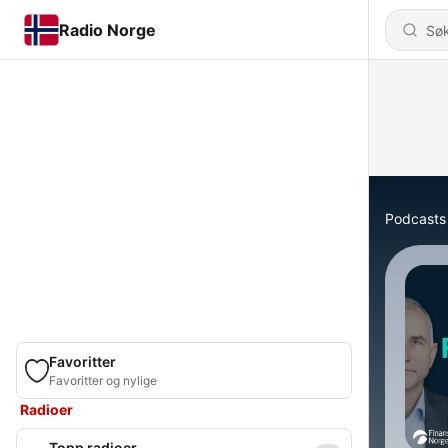
Radio Norge
Podcasts
Favoritter
Favoritter og nylige
Radioer
Topp radioer