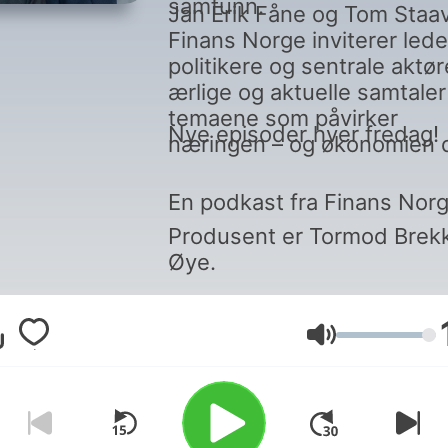
samfunn.
Jan Erik Fåne og Tom Staav
Finans Norge inviterer lede
politikere og sentrale aktøre
ærlige og aktuelle samtale
temaene som påvirker
Nye episoder hver fredag!
næringen – og økonomien d
En podkast fra Finans Nor
Produsent er Tormod Brek
Øye.
Volum