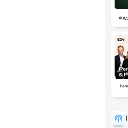
Жад
Peng