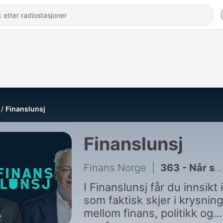
Finanslunsj
Finanslunsj
Finans Norge
|
363 - Når stopper renteoppgangen?
I Finanslunsj får du innsikt 
som faktisk skjer i krysnin
mellom finans, politikk og