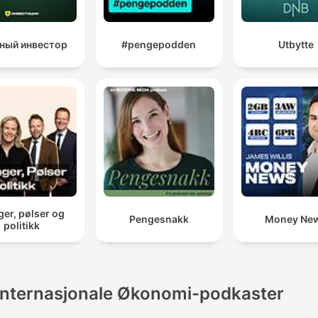
ный инвестор
#pengepodden
Utbytte
er, pølser og
Pengesnakk
Money Ne
politikk
Internasjonale Økonomi-podkaster