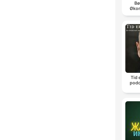
Bø
Øko
Tid 
podc