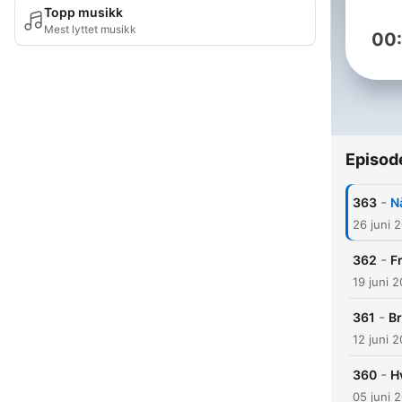
Topp musikk
Mest lyttet musikk
00
Episod
-
363
N
26 juni 
-
362
F
19 juni 
-
361
Br
12 juni 
-
360
H
05 juni 