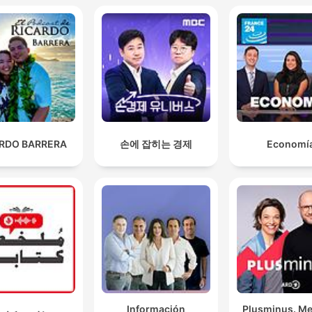
ARDO BARRERA
손에 잡히는 경제
Economí
Información
Plusminus. Me