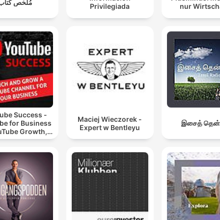
مُلخص كتاب
Privilegiada
nur Wirtsch
ube Success -
Maciej Wieczorek -
be for Business
இசைத் தென்
Expert w Bentleyu
uTube Growth,
eo Marketing