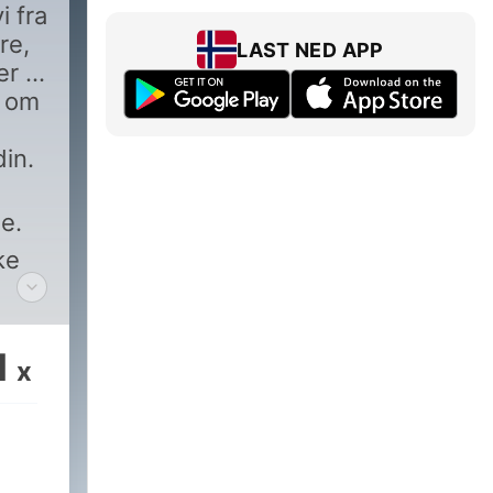
i fra
re,
LAST NED APP
r til
r om
in.
ge.
ke
1
x