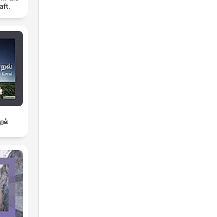
aft.
றல்