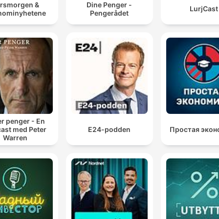
rsmorgen &
Dine Penger -
LurjCast
nominyhetene
Pengerådet
er penger - En
ast med Peter
E24-podden
Простая экон
Warren