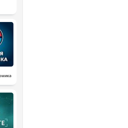
омика