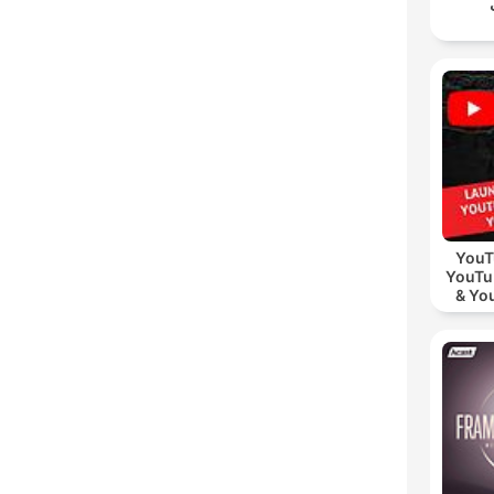
YouT
YouTu
& Yo
Vid