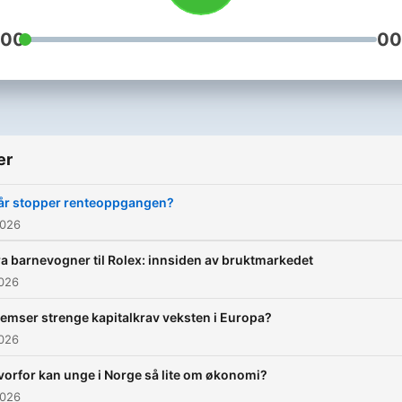
:00
00
er
år stopper renteoppgangen?
2026
ra barnevogner til Rolex: innsiden av bruktmarkedet
2026
emser strenge kapitalkrav veksten i Europa?
2026
vorfor kan unge i Norge så lite om økonomi?
2026