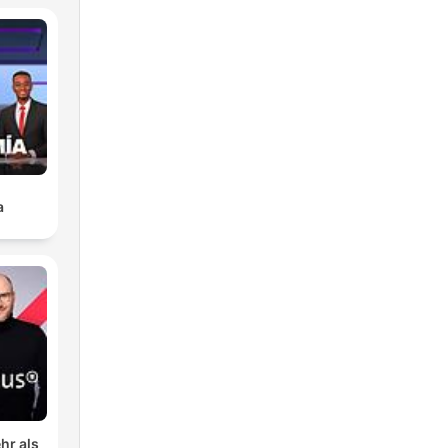
a
hr als