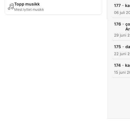
Topp musikk
-
177
ka
Mest lyttet musikk
06 juli 2
-
176
ço
Ar
29 juni 
-
175
da
22 juni 
-
174
ka
15 juni 