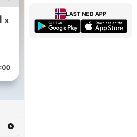
LAST NED APP
1
x
:00