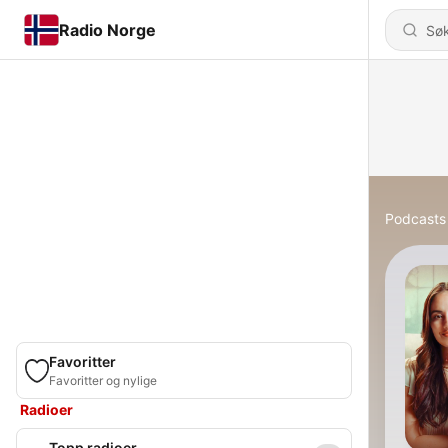
Radio Norge
Podcasts
Favoritter
Favoritter og nylige
Radioer
Topp radioer