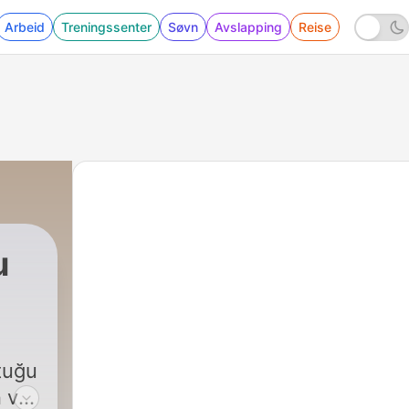
Arbeid
Treningssenter
Søvn
Avslapping
Reise
u
ltuğu
 ve