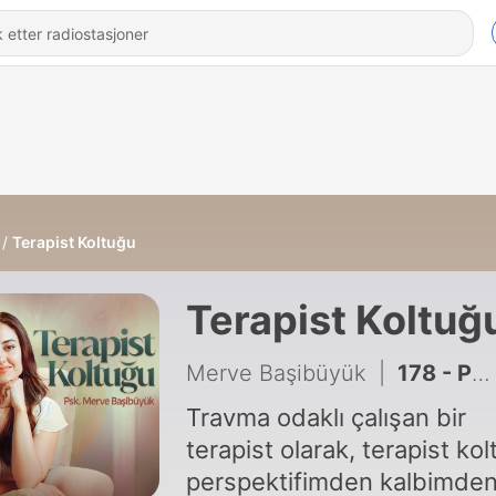
Terapist Koltuğu
Terapist Koltuğ
Merve Başibüyük
|
178 - Para İnancını Değiştir, Gelirin Değişsin I Finansal Psikoloji
Travma odaklı çalışan bir
terapist olarak, terapist ko
perspektifimden kalbimden