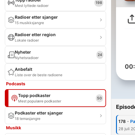
198
Mest lyttede radioer
Radioer etter sjanger
15 musikksjangre
Radioer etter region
Lokale radioer
Nyheter
24
Nyhetsradioer
00
Anbefalt
Liste over de beste radioene
Podcasts
Topp podkaster
50
Mest populære podkaster
Episod
Podkaster etter sjanger
18 temasjangre
-
178
Pa
Musikk
28 juli 2