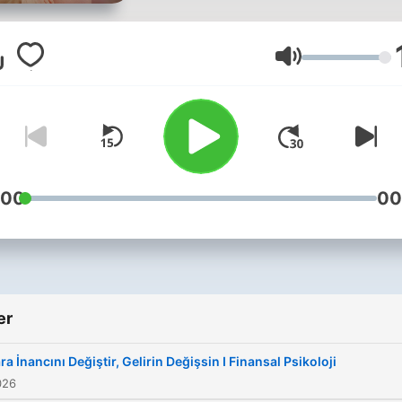
zihnimden geçenleri
paylaşıyorum.
Volum
:00
00
er
ra İnancını Değiştir, Gelirin Değişsin I Finansal Psikoloji
026