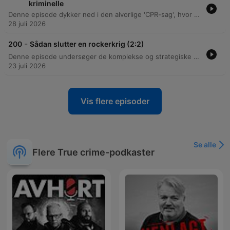
kriminelle
Denne episode dykker ned i den alvorlige 'CPR-sag', hvor den tidligere kommunale medarbejder Frederik Nielsen blev dømt for at sælge private oplysninger fra CPR-registeret til kriminelle via Telegram. Gennem et interview med retsreporter Astrid Mortensen belyses sagens omfang, de økonomiske aspekter af den ulovlige forretning og de juridiske konsekvenser af dette massive tillidsbrud. Samtalen udforsker desuden livet som retsjournalist, herunder vigtigheden af journalistiske netværk, udfordringerne ved at få aktindsigt og kampen mod lukkede døre i retssystemet. Der kastes også lys over de personlige omkostninger ved retssager samt kommende sager som udleveringen af Niels Holk.
28 juli 2026
-
200
Sådan slutter en rockerkrig (2:2)
Denne episode undersøger de komplekse og strategiske mekanismer bag fredsforhandlinger i bandemiljøet, herunder vigtigheden af våbenhvile og rollen som tredjepartsgarant for sikkerhed. Der kastes lys over, hvordan grupperinger kan udnytte eksisterende konflikter til egen fordel. Derudover diskuteres dynamikken i kriminelle grupperinger, hvor fredsaftaler kan bruges strategisk til at mindske politiets pres eller signalere styrke. Episoden belyser desuden udfordringerne ved moderne konflikter, der i stigende grad er drevet af økonomiske interesser og styret af internationale aktører.
23 juli 2026
Vis flere episoder
Se alle
Flere True crime-podkaster