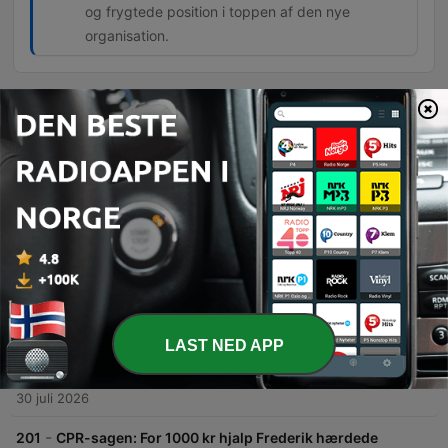
og frygtede position i toppen af den nye
organisation.
Episoder
-
204
Aldrende rockerhøvding vil blive udfordret (2:2)
Denne episode undersøger Svend Svin Holsts overgang fra Hells Angels til ledelsen i Comanches og hans rolle som en erfaren 'mønsterrocker'. Gennem en samtale med en tidligere efterretningsanalytiker belyses de interne dynamikker, herunder hvordan man opnår status gennem voldsparathed eller forretningsevner. Der fokuseres desuden på de strategiske og forretningsmæssige aspekter af overgangen til Comanche/Satudara. Episoden diskuterer Nadiem Kahns rolle som forretningsmand, den nye magtstruktur i klubben, og hvordan kriminelle organisationer forsøger at undgå myndighedernes opmærksomhed gennem strategisk ledelse.
06 aug. 2026
-
203
“Mønsterrockeren” og hans blodige muskelhund
(1:2)
Dette afsnit præsenterer et portræt af Svend Svin Holst og hans rejse fra Amager-mafien til en toppost i Comanches og Hells Angels. Gennem Allan Beyers beskrivelser belyses de voldelige eskaleringer i rockermiljøet, herunder det markante lufthavnskyderi i 1996. Episoden udforsker også, hvordan status opnås gennem voldelige handlinger i klubben, samt politiets metoder til overvågning af bandemiljøet via NSK.
04 aug. 2026
-
202
Kaos i Nørresundby: Drabsmand har dyster
LAST NED APP
fortid
Denne episode dykker ned i det voldsomme skyderi i et industriområde i Nørresundby, hvor en 48-årig mand dræbte en 62-årig mand og skød mod politiet. Gennem interview med nyhedschef Anders Sarko Christensen fra TV2 Nord belyses hændelsesforløbet, de kaotiske omstændigheder omkring branden og gerningsmandens dystre fortid. Efterforskningen fokuserer på gerningsmandens baggrund som en lokal mand med en historik præget af våbenbesiddelse og temperament. Episoden gennemgår politiets arbejde med at sikre spor samt de vidneudsagn fra lokale borgere, der overværede den livsfarlige situation.
30 juli 2026
-
201
CPR-sagen: For 1000 kr hjalp Frederik hærdede