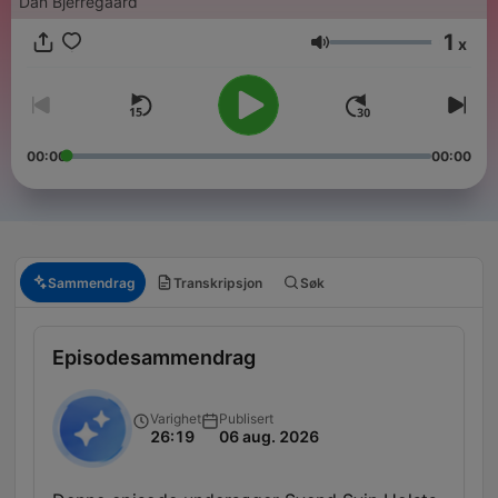
Dan Bjerregaard
1
x
Volum
00:00
00:00
Sammendrag
Transkripsjon
Søk
Episodesammendrag
Varighet
Publisert
26:19
06 aug. 2026