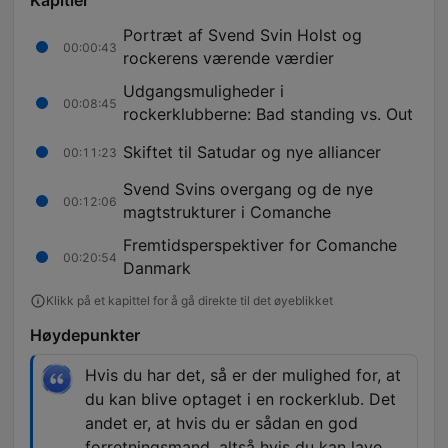
Kapitler
Portræt af Svend Svin Holst og
00:00:43
rockerens værende værdier
Udgangsmuligheder i
00:08:45
rockerklubberne: Bad standing vs. Out
Skiftet til Satudar og nye alliancer
00:11:23
Svend Svins overgang og de nye
00:12:06
magtstrukturer i Comanche
Fremtidsperspektiver for Comanche
00:20:54
Danmark
Klikk på et kapittel for å gå direkte til det øyeblikket
Høydepunkter
Hvis du har det, så er der mulighed for, at
du kan blive optaget i en rockerklub. Det
andet er, at hvis du er sådan en god
forretningsmand, altså hvis du kan lave