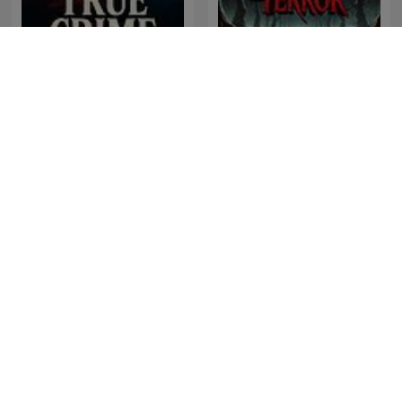
True Crime Documentary
Historias De Terror
Snapped: Women Who
De Onderwereld
Murder