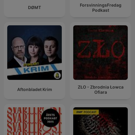
ForsvinningsFredag
DØMT
Podkast
ZŁO - Zbrodnia Łowca
Aftonbladet Krim
Ofiara