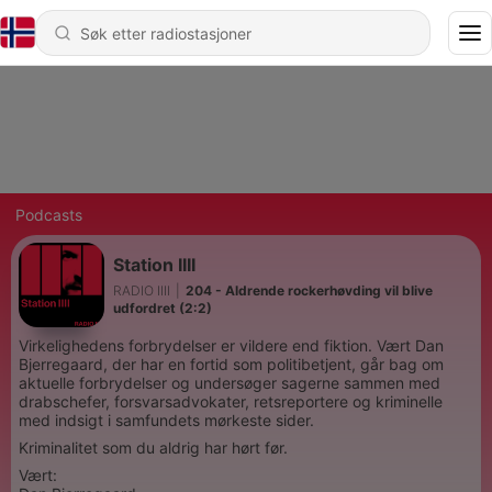
Podcasts
Station IIII
RADIO IIII
|
204 - Aldrende rockerhøvding vil blive
udfordret (2:2)
Virkelighedens forbrydelser er vildere end fiktion. Vært Dan
Bjerregaard, der har en fortid som politibetjent, går bag om
aktuelle forbrydelser og undersøger sagerne sammen med
drabschefer, forsvarsadvokater, retsreportere og kriminelle
med indsigt i samfundets mørkeste sider.
Kriminalitet som du aldrig har hørt før.
Vært: