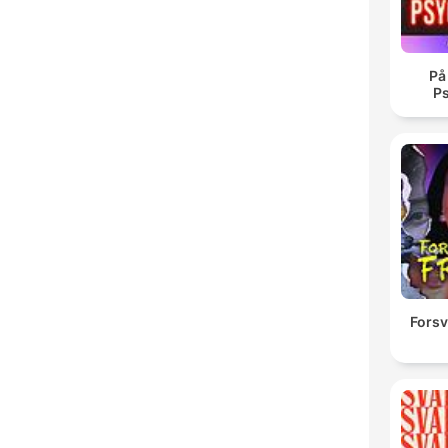
På
P
Forsv