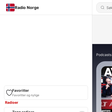
Radio Norge
Podcasts
Favoritter
Favoritter og nylige
Radioer
Topp radioer