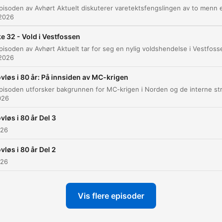
Deodoranttyveri i Bergen og politiets bruk av
00:16:05
 2026
drone
Refleksjoner rundt butikksjefers risiko ved
e 32 - Vold i Vestfossen
00:20:08
inngripen
 2026
Dyrtid og prisstigning
00:21:49
vløs i 80 år: På innsiden av MC-krigen
likk på et kapittel for å gå direkte til det øyeblikket
026
epunkter
vløs i 80 år Del 3
Det er i forhold til brydd på besøksforbud og for trusl
026
00:01:49 · Dette forklarer de juridiske grunnlagene for
vløs i 80 år Del 2
varetektsfengslingen av personene involvert i Vestfossen-sak
026
Det er en videreføring av Satudara. Comanches, det 
de samme folka.
Vis flere episoder
00:07:20 · Dette knytter den historiske dommen mot Comanc
direkte til forbudet mot den tidligere gruppen Satudara.