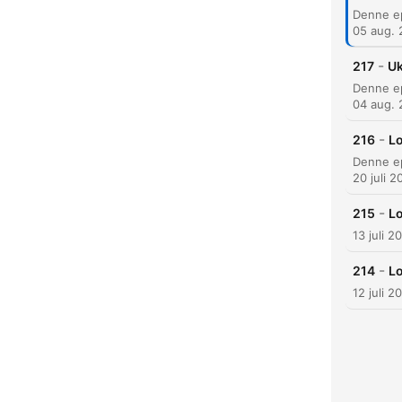
05 aug.
-
217
Uk
04 aug.
-
216
Lo
K
20 juli 2
Høyd
-
215
Lo
13 juli 2
-
214
Lo
12 juli 2