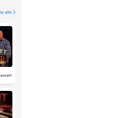
Se alle
r
m
itt
n
surert
eri
t
så