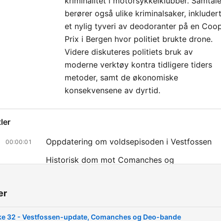
kriminalitet i motorsykkelklubber. Samtal
berører også ulike kriminalsaker, inkluder
et nylig tyveri av deodoranter på en Coo
Prix i Bergen hvor politiet brukte drone.
Videre diskuteres politiets bruk av
moderne verktøy kontra tidligere tiders
metoder, samt de økonomiske
konsekvensene av dyrtid.
ler
Oppdatering om voldsepisoden i Vestfossen
00:00:01
Historisk dom mot Comanches og
00:06:02
gjengforbudsloven
MC-kulturen og 1%-miljøet i Norge
00:11:19
er
MC-klubber og rettslige etterspill
00:14:39
ke 32 - Vestfossen-update, Comanches og Deo-bande