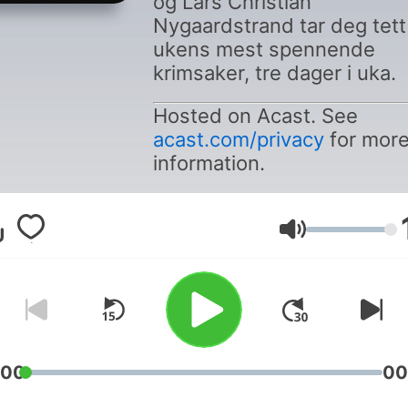
og Lars Christian
Nygaardstrand tar deg tett
ukens mest spennende
krimsaker, tre dager i uka.
Hosted on Acast. See
acast.com/privacy
for mor
information.
Volum
:00
00