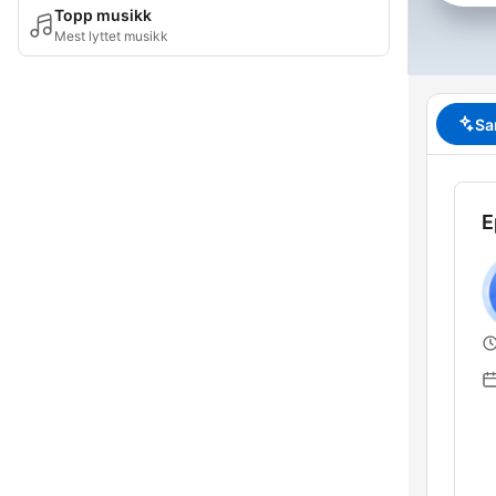
Topp musikk
Mest lyttet musikk
Sa
E