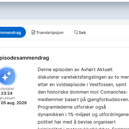
mmendrag
Transkripsjon
Søk
pisodesammendrag
Denne episoden av Avhørt Aktuelt
diskuterer varetektsfengslingen av to me
etter en voldsepisode i Vestfossen, samt
Varighet
den historiske dommen mot Comanches-
23:24
Publisert
medlemmer basert på gjengforbudsloven
05 aug. 2026
Programlederne utforsker også
dynamikken i 1%-miljøet og utfordringene
politiet har med å bevise organisert