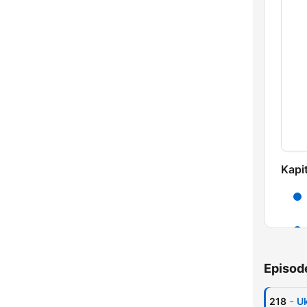
Kapit
Episod
-
218
U