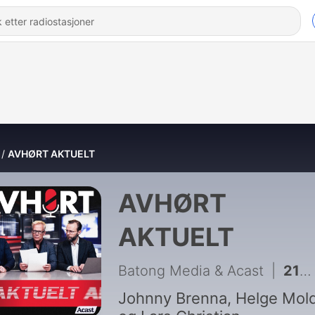
AVHØRT AKTUELT
AVHØRT
AKTUELT
Batong Media & Acast
|
218 - Uke 32 - Vestfossen-update, Comanches og Deo-bande
Johnny Brenna, Helge Mol