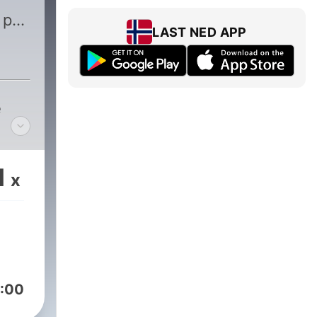
 på
LAST NED APP
e
1
x
:00