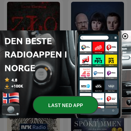
ZŁO - Zbrodnia Łowca
Aftonbladet Krim
Ofiara
LAST NED APP