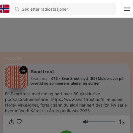
Podcasts
Svarttrost
Svarttrost
|
473 - Svarttrost-nytt (52) Molde-svar på
overtid og sommerens gleder og sorger
Bli Svarttrost-medlem og hørt over 60 eksklusive
podkastdokumentarer: https://www.svarttrost.no/bli-medlem
Norsk virkelighet, fortalt sånn du aldri har hørt det før. Ny serie
hver måned! Kåret til «Årets podkast» 2025.
1
x
Volum