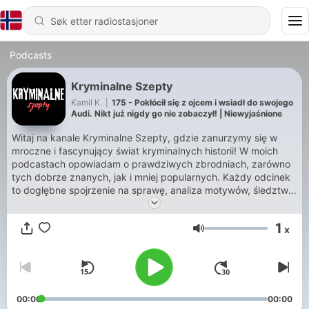
Podcasts
Kryminalne Szepty
Kamil K.
|
175 - Pokłócił się z ojcem i wsiadł do swojego
Audi. Nikt już nigdy go nie zobaczył! | Niewyjaśnione
Witaj na kanale Kryminalne Szepty, gdzie zanurzymy się w
mroczne i fascynujący świat kryminalnych historii! W moich
podcastach opowiadam o prawdziwych zbrodniach, zarówno
tych dobrze znanych, jak i mniej popularnych. Każdy odcinek
to dogłębne spojrzenie na sprawę, analiza motywów, śledztwo
i jego konsekwencje. Staram się, aby każdy odcinek był nie
tylko informacyjny, ale również pełen emocji i trzymał w
1
x
napięciu do samego końca. Regularne Odcinki: Nowe
Volum
podcasty pojawiają się regularnie, więc zawsze znajdziesz coś
nowego do posłuchania. Autentyczność i Pasja: Jako
entuzjasta kryminalistyki,
00:00
00:00