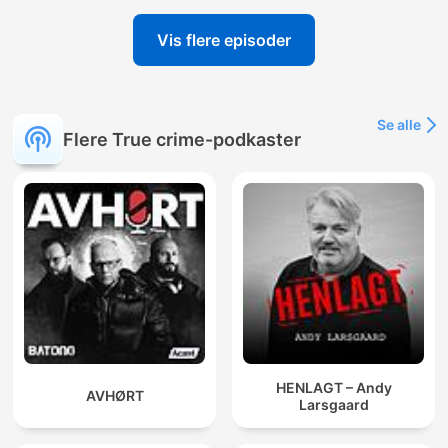
Vis flere episoder
Se alle
Flere True crime-podkaster
HENLAGT – Andy
AVHØRT
Larsgaard