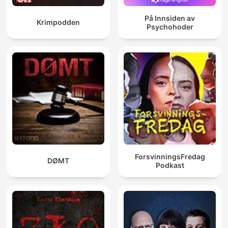
På Innsiden av
Krimpodden
Psychohoder
ForsvinningsFredag
DØMT
Podkast