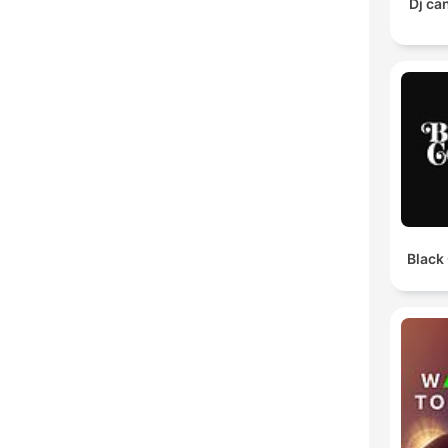
Dj ca
Black