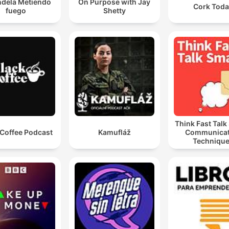
ndela Metiendo
On Purpose with Jay
Cork Tod
fuego
Shetty
Think Fast Talk
 Coffee Podcast
Kamufláž
Communicat
Techniqu