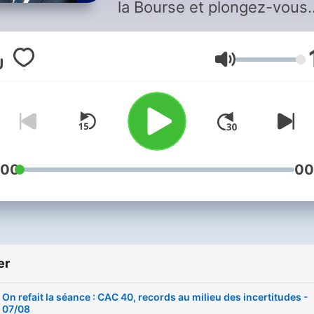
la Bourse et plongez-vous
dans l'univers de la financ
avec Guillaume Sommerer.
Volum
Analystes, entrepreneurs à
pointe du secteur, gérants,
conseillers patrimoniaux … 
vont vous aider à compren
les enjeux et vous aider à
dynamiser votre portefeuill
:00
00
Retrouvez l’émission du lu
au vendredi et réécoutez l
podcast.
er
On refait la séance : CAC 40, records au milieu des incertitudes -
07/08