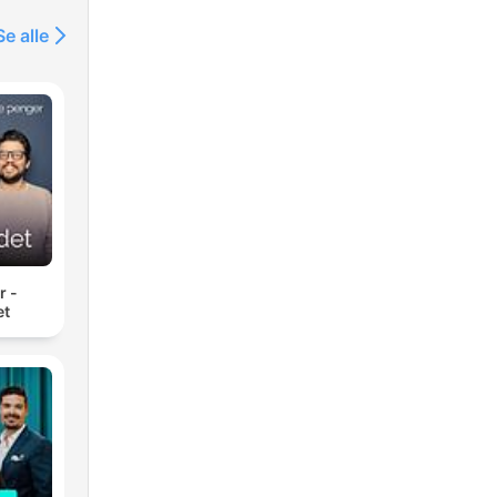
Se alle
r -
et