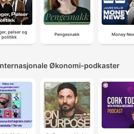
er, pølser og
Pengesnakk
Money Ne
politikk
Internasjonale Økonomi-podkaster