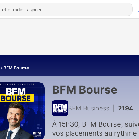
BFM Bourse
BFM Bourse
BFM Business
|
21945 - On refait la séance : CAC 40, records au milieu des incertitudes - 07/08
À 15h30, BFM Bourse, suiv
vos placements au rythme