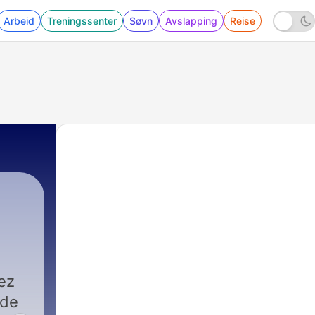
Arbeid
Treningssenter
Søvn
Avslapping
Reise
ez
 de