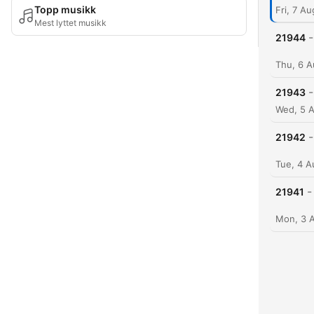
Topp musikk
Fri, 7 A
Mest lyttet musikk
-
21944
Thu, 6 A
-
21943
Wed, 5 
-
21942
Tue, 4 
-
21941
Mon, 3 