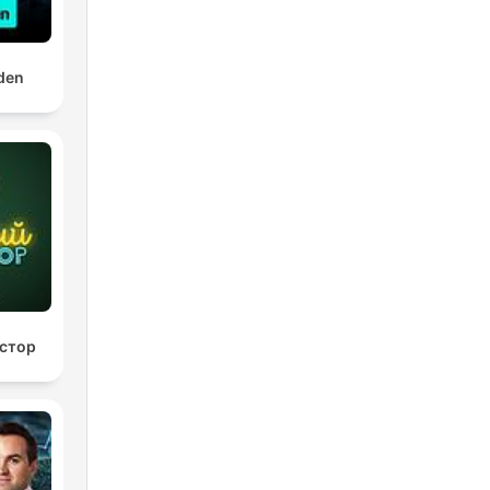
den
стор