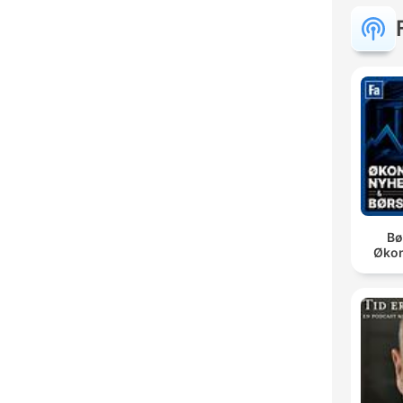
Bø
Øko