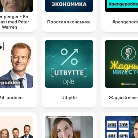
er penger - En
ast med Peter
Простая экономика
#pengepod
Warren
24-podden
Utbytte
Жадный инве