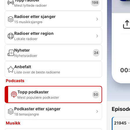
198
Mest lyttede radioer
Radioer etter sjanger
15 musikksjangre
Radioer etter region
Lokale radioer
Nyheter
24
Nyhetsradioer
Anbefalt
00
Liste over de beste radioene
Podcasts
Topp podkaster
50
Mest populære podkaster
Episod
Podkaster etter sjanger
18 temasjangre
-
Musikk
21945