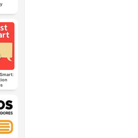
ay
 Smart:
ion
es