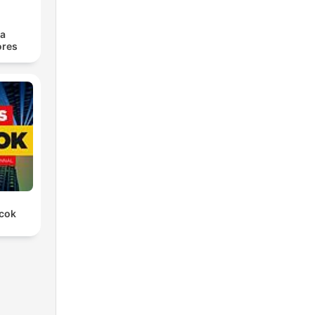
ra
res
rcok