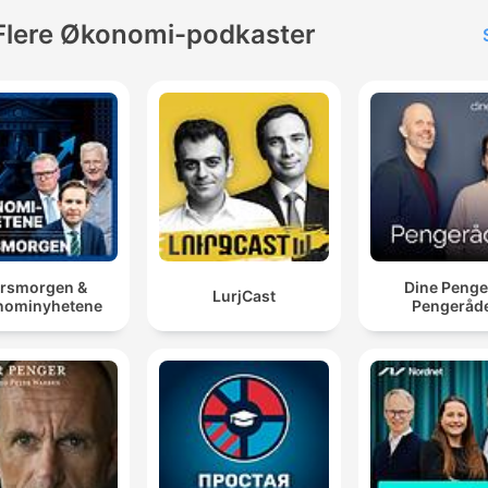
Flere Økonomi-podkaster
rsmorgen &
Dine Penge
LurjCast
nominyhetene
Pengeråd