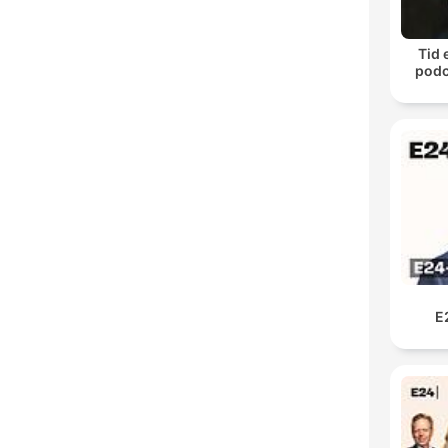
Tid 
podc
E