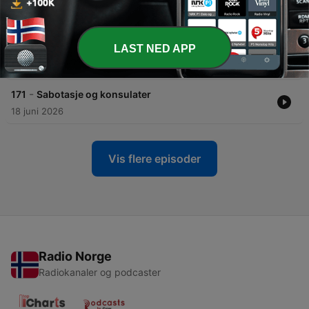
02 juli 2026
-
172
Gråsoner Live - Litteraturfestivalen på
LAST NED APP
Lillehammer
25 juni 2026
-
171
Sabotasje og konsulater
18 juni 2026
Vis flere episoder
Radio Norge
Radiokanaler og podcaster