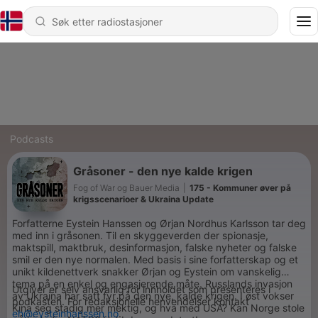
Podcasts
Gråsoner - den nye kalde krigen
Fog of War og Bauer Media
|
175 - Kommuner øver på
krigsscenarioer & Ukraina Update
Forfatterne Eystein Hanssen og Ørjan Nordhus Karlsson tar deg
med inn i gråsonen. Til en skyggeverden der spionasje,
maktspill, maktbruk, desinformasjon, falske nyheter og falske
smil er den nye normalen. Med basis i sine forfatterskap og et
unikt kildenettverk snakker Ørjan og Eystein om vanskelig
tema på en enkel og engasjerende måte. Russlands invasjon
Utgiver er selv ansvarlig for innholdet som presenteres i
av Ukraina har satt fyr på den nye, kalde krigen. I øst vokser
podkasten. For redaksjonelle henvendelser kontakt
Kina seg stadig mer mektig, og hva med USA? Kan Norge stole
eh@eysteinhanssen.no
.