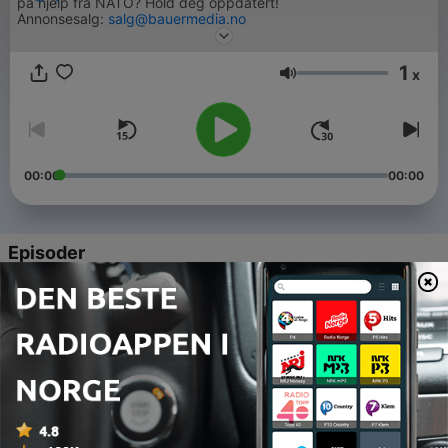
på hjelp fra NATO? Hold deg oppdatert!
Annonsesalg:
salg@bauermedia.no
1
x
Volum
00:00
00:00
Episoder
-
175
Kommuner øver på krigsscenarioer & Ukraina
Update
07 aug. 2026
-
174
Gråsoners Sikkerhetspolitiske Sommer-Quiz
08 juli 2026
-
173
Putin er under sterkt press