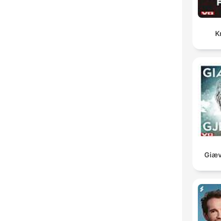
K
Giæv