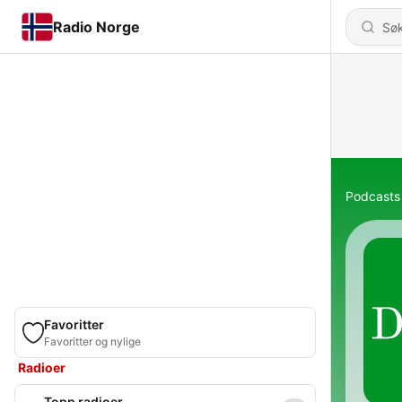
Radio Norge
Podcasts
Favoritter
Favoritter og nylige
Radioer
Topp radioer