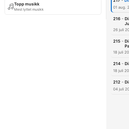
-
217
Di
Topp musikk
01 aug. 
Mest lyttet musikk
-
216
Di
Ju
26 juli 2
-
215
Di
P
18 juli 2
-
214
Di
18 juli 2
-
212
Di
04 juli 2