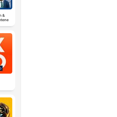
n &
tene