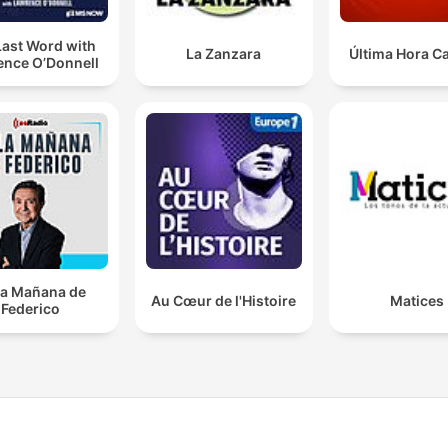
Last Word with
La Zanzara
Última Hora C
ence O’Donnell
la Mañana de
Au Cœur de l'Histoire
Matices
Federico