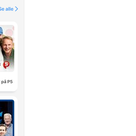
Se alle
 på P5