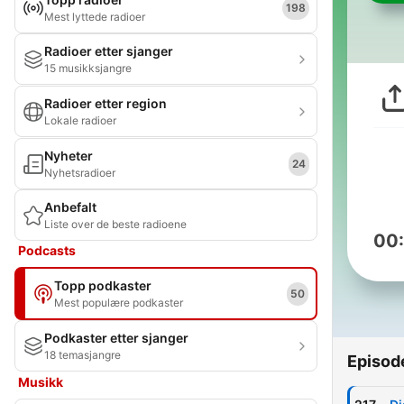
198
Mest lyttede radioer
Radioer etter sjanger
15 musikksjangre
Radioer etter region
Lokale radioer
Nyheter
24
Nyhetsradioer
Anbefalt
Liste over de beste radioene
00
Podcasts
Topp podkaster
50
Mest populære podkaster
Podkaster etter sjanger
18 temasjangre
Episod
Musikk