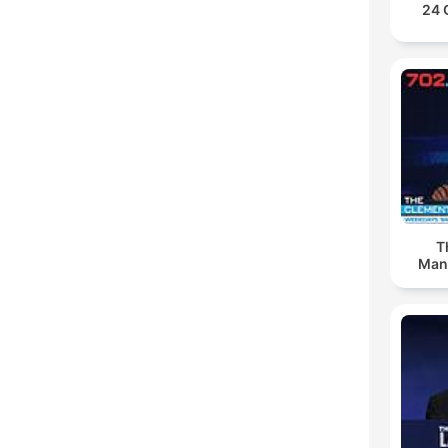
24 
T
Man