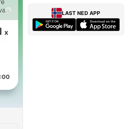
re
va
LAST NED APP
1
x
:00