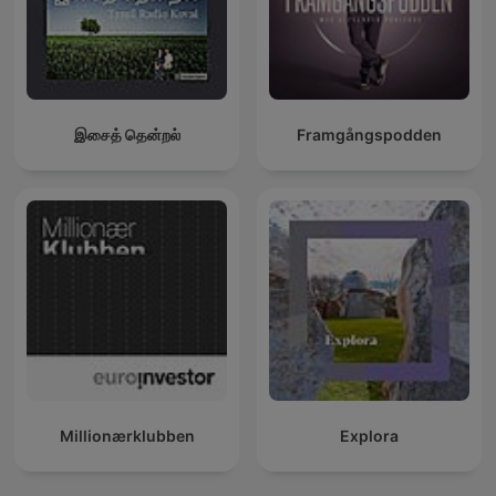
இசைத் தென்றல்
Framgångspodden
Millionærklubben
Explora