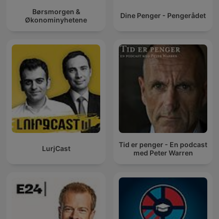
Børsmorgen &
Dine Penger - Pengerådet
Økonominyhetene
Tid er penger - En podcast
LurjCast
med Peter Warren