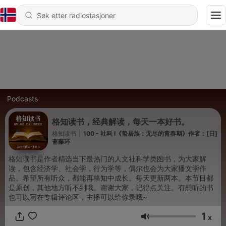
Podcasts
格知读书，经典解读，每天一本好书。
格知读书
|
100 - 社科 I《蛰居族：无尽的青春期》作者：[日]
斋藤环
格知读书是作者精选当下最热门的人文社科学类图书，为大家解
读，包含经济学、社会学，行为学等，偶尔也会为大家播文学作
品。希望所有听众，都能再格知中成长。每天更新两本。本节目都
是原创，其他地方听不到哦。谢谢大家，记得点关注。有想听的书
也可以写在专辑评论区，主播可以给你录哦~
1
x
Volum