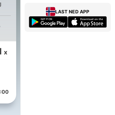
g
LAST NED APP
e
1
x
:00