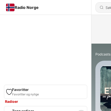
Radio Norge
Podcasts
Favoritter
Favoritter og nylige
Radioer
Topp radioer