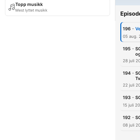
Topp musikk
Mest lyttet musikk
Episod
-
196
Ve
05 aug.
-
195
S
og
28 juli 2
-
194
SO
T
22 juli 2
-
193
SO
15 juli 2
-
192
S
08 juli 2