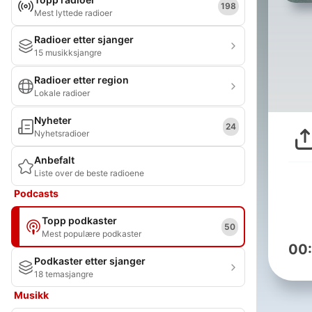
198
Mest lyttede radioer
Radioer etter sjanger
15 musikksjangre
Radioer etter region
Lokale radioer
Nyheter
24
Nyhetsradioer
Anbefalt
Liste over de beste radioene
Podcasts
Topp podkaster
50
Mest populære podkaster
00
Podkaster etter sjanger
18 temasjangre
Musikk