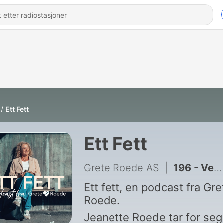
Ett Fett
Ett Fett
Grete Roede AS
|
196 - Vektmedisiner: Verktøy - ikke mirakelkur - med Fedon Lindberg
Ett fett, en podcast fra Gre
Roede.
Jeanette Roede tar for seg