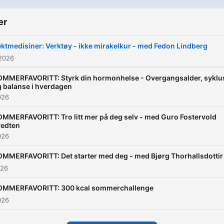
er
ktmedisiner: Verktøy - ikke mirakelkur - med Fedon Lindberg
 2026
OMMERFAVORITT: Styrk din hormonhelse - Overgangsalder, syklu
 balanse i hverdagen
026
MMERFAVORITT: Tro litt mer på deg selv - med Guro Fostervold
vedten
026
MMERFAVORITT: Det starter med deg - med Bjørg Thorhallsdottir
026
OMMERFAVORITT: 300 kcal sommerchallenge
026