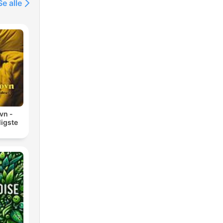
Se alle
vn -
ligste