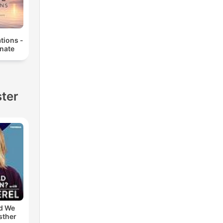
tions -
enate
ster
d We
sther