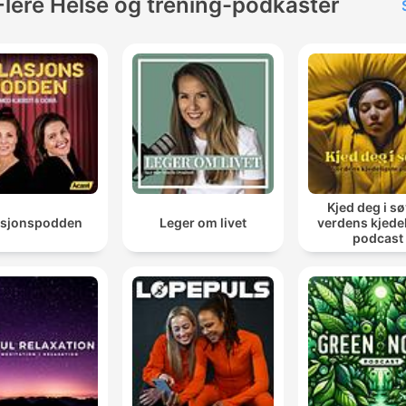
Flere Helse og trening-podkaster
Kjed deg i sø
asjonspodden
Leger om livet
verdens kjede
podcast