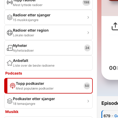
198
Mest lyttede radioer
Radioer etter sjanger
15 musikksjangre
Radioer etter region
Lokale radioer
Nyheter
24
Nyhetsradioer
Anbefalt
Liste over de beste radioene
00
Podcasts
Topp podkaster
50
Mest populære podkaster
Podkaster etter sjanger
Episod
18 temasjangre
Musikk
-
679
Ge