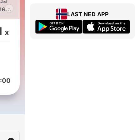
 dá
mer
LAST NED APP
1
x
:00