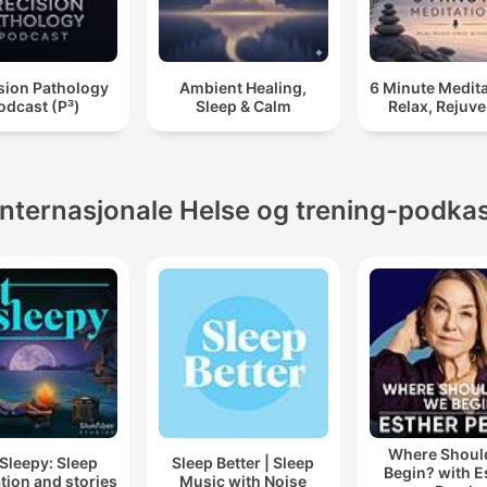
sion Pathology
Ambient Healing,
6 Minute Medita
odcast (P³)
Sleep & Calm
Relax, Rejuv
Internasjonale Helse og trening-podka
Where Shoul
Sleepy: Sleep
Sleep Better | Sleep
Begin? with E
tion and stories
Music with Noise