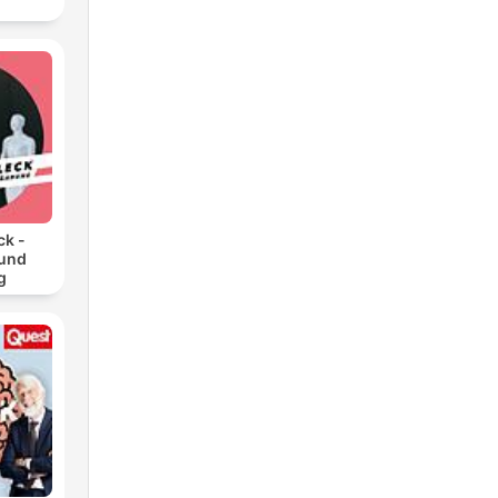
ck -
 und
g