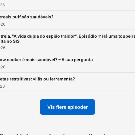
026
ereais puff são saudáveis?
026
treia. "A vida dupla do espião traidor". Episódio 1: Há uma toupeir
lta no SIS
026
low cooker é mais saudável? – A sua pergunta
026
etas restritivas: vilãs ou ferramenta?
026
Vis flere episoder