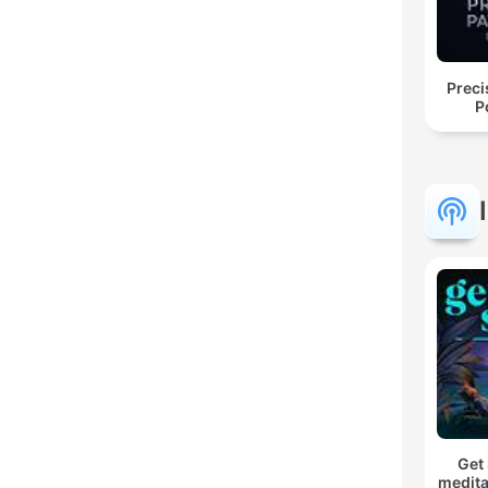
Preci
P
Get 
medita