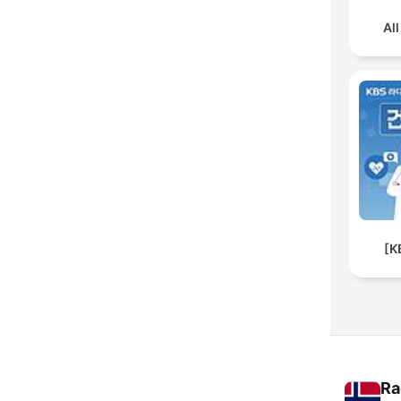
Al
[K
Ra