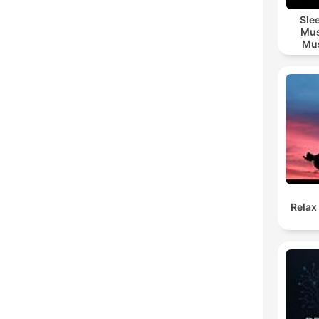
Sle
Mus
Mus
M
Relax