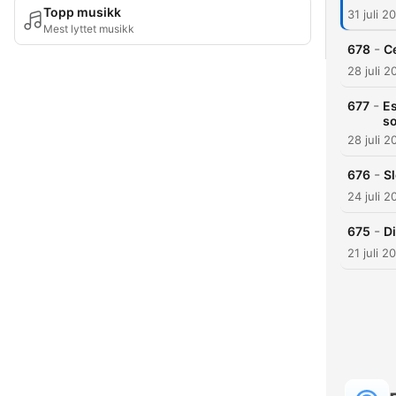
Topp musikk
31 juli 2
Mest lyttet musikk
-
678
C
28 juli 2
-
677
Es
so
28 juli 2
-
676
S
24 juli 2
-
675
Di
21 juli 2