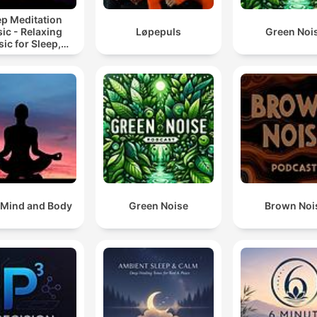
ep Meditation
ic - Relaxing
Løpepuls
Green Noi
ic for Sleep,
editation &
Relaxation
 Mind and Body
Green Noise
Brown Noi