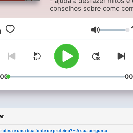
- ajuda a desfazer mitos e
conselhos sobre como co
melhor.
Volum
:00
00
er
latina é uma boa fonte de proteína? – A sua pergunta