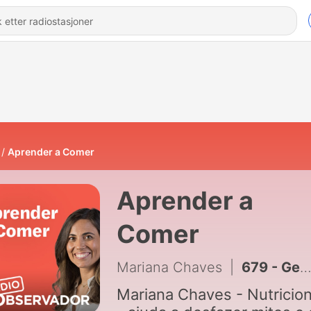
Aprender a Comer
Aprender a
Comer
Mariana Chaves
|
679 - Gelatina é uma boa fonte de proteína? – A sua pergunta
Mariana Chaves - Nutricion