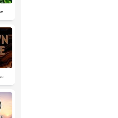
se
se