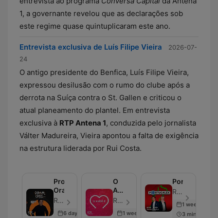
entrevista ao programa
Conversa Capital
da Antena
1, a governante revelou que as declarações sob
este regime quase quintuplicaram este ano.
Entrevista exclusiva de Luís Filipe Vieira
2026-07-
24
O antigo presidente do Benfica, Luís Filipe Vieira,
expressou desilusão com o rumo do clube após a
derrota na Suíça contra o St. Gallen e criticou o
atual planeamento do plantel. Em entrevista
exclusiva à
RTP Antena 1
, conduzida pelo jornalista
Válter Madureira, Vieira apontou a falta de exigência
na estrutura liderada por Rui Costa.
Prova
O
Portugalex
Oral
Amor
RTP Antena 1 - Episode 100
é
RTP Antena 3 - Episode 100
RTP Antena 1 - Episode 100
1 week ago
6 days ago
1 week ago
3 min