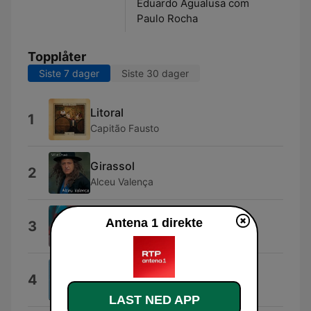
Eduardo Agualusa com
Paulo Rocha
Topplåter
Siste 7 dager
Siste 30 dager
Litoral
1
Capitão Fausto
Girassol
2
Alceu Valença
Espelho Cristalino (Ao Vivo)
Antena 1 direkte
3
Alceu Valença
L'amour y'a qu'ça d'vrai ?
4
Emilie Vié
LAST NED APP