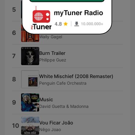
Mondadeiras
5
Luís Trigacheiro
Rooftop
6
Wally Gagel
Burn Trailer
7
Philippe Guez
White Mischief (2008 Remaster)
8
Penguin Cafe Orchestra
Music
9
David Guetta & Madonna
Vou Ficar João
10
Nêgo Joao