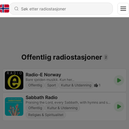
Offentlig radiostasjoner
2
Radio-E Norway
Bare sjelden musikk. Kun her...
Offentlig
Sport
Kultur & Utdanning
1
Sabbath Radio
Praising the Lord, every Sabbath, with hymns and scripture
Offentlig
Kultur & Utdanning
Religiøs & Spiritualitet