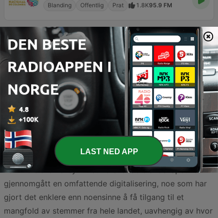
Blanding
Offentlig
Prat
1.8K
95.9 FM
Norge har en rik og variert radiokultur som strekker seg
langt utover de kommersielle hitlistene. For lyttere som
søker innhold med substans, dybde og et genuint
samfunnsoppdrag, representerer offentlige stasjoner og
allmennkringkastere en uvurderlig ressurs. Denne
kategorien samler kanaler som prioriterer informasjon,
LAST NED APP
kultur, religion og lokal tilhørighet fremfor rent
kommersielle hensyn. Det norske radiolandskapet har
gjennomgått en omfattende digitalisering, noe som har
gjort det enklere enn noensinne å få tilgang til et
mangfold av stemmer fra hele landet, uavhengig av hvor