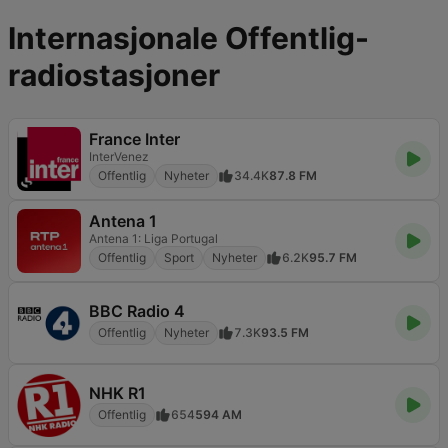
Internasjonale Offentlig-
radiostasjoner
France Inter
InterVenez
Offentlig
Nyheter
34.4K
87.8 FM
Antena 1
Antena 1: Liga Portugal
Offentlig
Sport
Nyheter
6.2K
95.7 FM
BBC Radio 4
Offentlig
Nyheter
7.3K
93.5 FM
NHK R1
Offentlig
654
594 AM