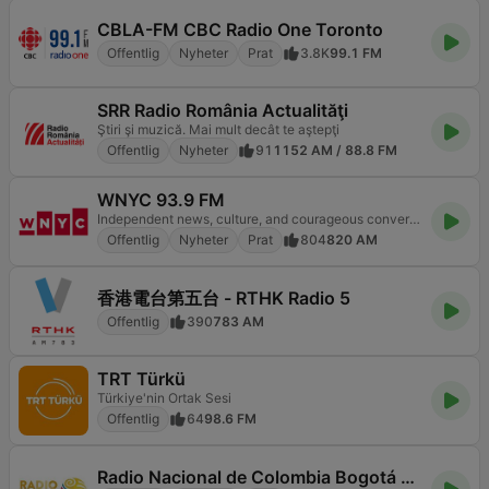
CBLA-FM CBC Radio One Toronto
Offentlig
Nyheter
Prat
3.8K
99.1 FM
SRR Radio România Actualităţi
Ştiri şi muzică. Mai mult decât te aştepţi
Offentlig
Nyheter
91
1152 AM / 88.8 FM
WNYC 93.9 FM
Independent news, culture, and courageous conversation
Offentlig
Nyheter
Prat
804
820 AM
香港電台第五台 - RTHK Radio 5
Offentlig
390
783 AM
TRT Türkü
Türkiye'nin Ortak Sesi
Offentlig
64
98.6 FM
Radio Nacional de Colombia Bogotá 95.9 FM