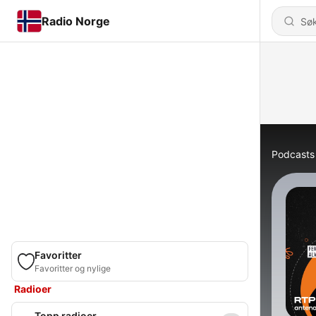
Radio Norge
Podcasts
Favoritter
Favoritter og nylige
Radioer
Topp radioer