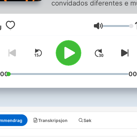
convidados diferentes e m
animação.
Volum
:00
00
mmendrag
Transkripsjon
Søk