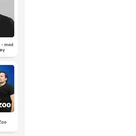
a
r - med
møy
be
Zoo
 a