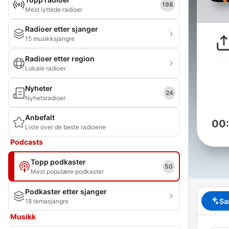
198
Mest lyttede radioer
Radioer etter sjanger
15 musikksjangre
Radioer etter region
Lokale radioer
Nyheter
24
Nyhetsradioer
Anbefalt
00
Liste over de beste radioene
Podcasts
Topp podkaster
50
Mest populære podkaster
Podkaster etter sjanger
Sa
18 temasjangre
Musikk