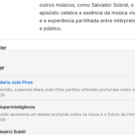
outros músicos, como Salvador Sobral, o
episódio celebra a essência da música vi
e a experiência partilhada entre intérpret
e público.
ler
Reflexões sobre Belgaes e a natureza
00:01:06
er
Críticas ao progresso tecnológico e ambiental
00:03:24
Maria João Pires
A era da distração digital
00:06:26
026
Mensagem de Salvador Sobral
00:10:24
Superinteligência
O piano e a expressão musical
00:17:10
026
O som do piano moderno e a energia do corp
00:18:21
Beatriz Subtil