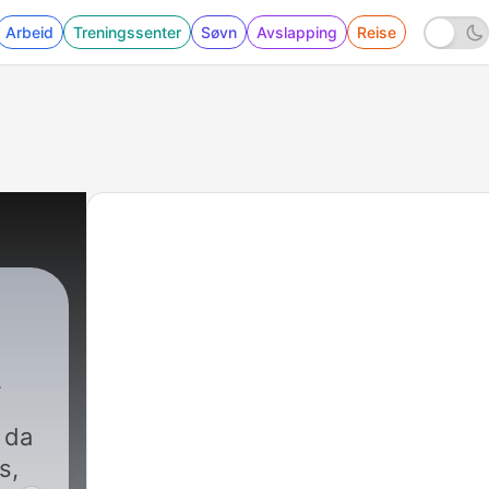
Arbeid
Treningssenter
Søvn
Avslapping
Reise
 da
s,