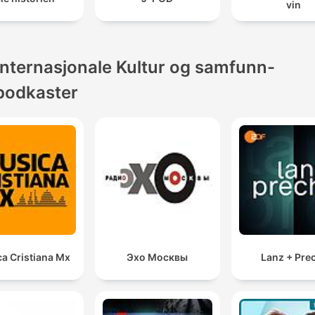
vin
Internasjonale Kultur og samfunn-
podkaster
a Cristiana Mx
Эхо Москвы
Lanz + Pre