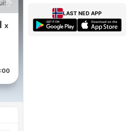
uita
LAST NED APP
1
x
:00