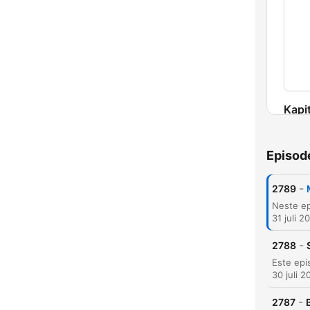
Kapit
Episod
-
2789
31 juli 2
-
2788
30 juli 2
-
2787