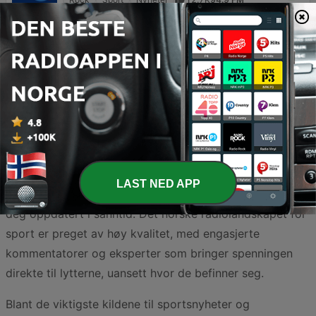
Norge er en nasjon med en dyp og lidenskapelig
interesse for idrett, noe som tydelig gjenspeiles i det
varierte utvalget av radiostasjoner dedikert til sport.
Enten du brenner for de intense vinteridrettene som
langrenn og skiskyting, eller følger nøye med på hver
LAST NED APP
eneste runde i Eliteserien, finnes det kanaler som holder
deg oppdatert i sanntid. Det norske radiolandskapet for
sport er preget av høy kvalitet, med engasjerte
kommentatorer og eksperter som bringer spenningen
direkte til lytterne, uansett hvor de befinner seg.
Blant de viktigste kildene til sportsnyheter og