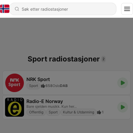
Sport radiostasjoner
2
NRK Sport
Sport
658
Oslo
DAB
Radio-E Norway
Bare sjelden musikk. Kun her...
Offentlig
Sport
Kultur & Utdanning
1