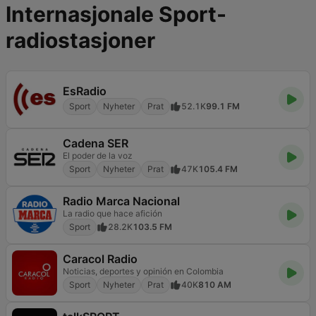
Internasjonale Sport-
radiostasjoner
EsRadio
Sport
Nyheter
Prat
52.1K
99.1 FM
Cadena SER
El poder de la voz
Sport
Nyheter
Prat
47K
105.4 FM
Radio Marca Nacional
La radio que hace afición
Sport
28.2K
103.5 FM
Caracol Radio
Noticias, deportes y opinión en Colombia
Sport
Nyheter
Prat
40K
810 AM