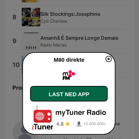
Silk Stockings:Josephine
8
Cyd Charisse
Amanhã É Sempre Longe Demais
9
Rádio Macau
M80 direkte
Amor (Parte I)
10
Heróis Do Mar
Programledere
LAST NED APP
Vanda Miranda
Vanda Miranda
é uma das figuras
centrais da rádio em Portugal,
apresentando atualmente o programa
"Manhãs M80". Com um percurso