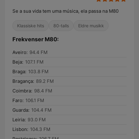
Se a sua vida tem uma música, ela passa na M80
Klassiske hits
80-talls
Eldre musikk
Frekvenser M80:
Aveiro:
94.4 FM
Beja:
107.1 FM
Braga:
103.8 FM
Bragança:
89.2 FM
Coimbra:
98.4 FM
Faro:
106.1 FM
Guarda:
104.4 FM
Leiria:
93.0 FM
Lisbon:
104.3 FM
Portalegre:
106.7 FM