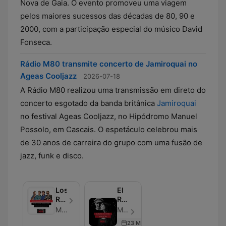
Nova de Gaia. O evento promoveu uma viagem
pelos maiores sucessos das décadas de 80, 90 e
2000, com a participação especial do músico David
Fonseca.
Rádio M80 transmite concerto de Jamiroquai no
Ageas Cooljazz
2026-07-18
A Rádio M80 realizou uma transmissão em direto do
concerto esgotado da banda britânica
Jamiroquai
no festival Ageas Cooljazz, no Hipódromo Manuel
Possolo, em Cascais. O espetáculo celebrou mais
de 30 anos de carreira do grupo com uma fusão de
jazz, funk e disco.
Los
El
Residentes
Roockie
M80
del
M80
M80 - Episode 6
Mes
23 May 2020