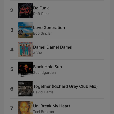
Da Funk
2
Daft Punk
Love Generation
3
Bob Sinclar
Dame! Dame! Dame!
4
ABBA
Black Hole Sun
5
Soundgarden
Together (Richard Grey Club Mix)
6
David Harris
Un-Break My Heart
7
Toni Braxton