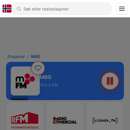
Stasjoner
M80
M80
104.3 FM