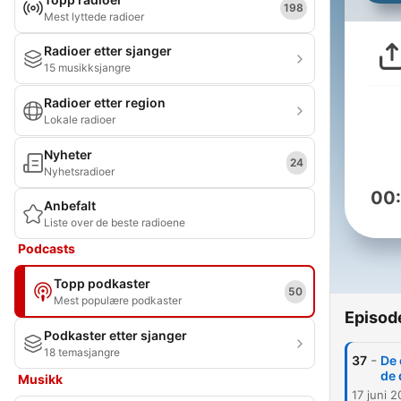
198
Mest lyttede radioer
Radioer etter sjanger
15 musikksjangre
Radioer etter region
Lokale radioer
Nyheter
24
Nyhetsradioer
00
Anbefalt
Liste over de beste radioene
Podcasts
Topp podkaster
50
Mest populære podkaster
Episod
Podkaster etter sjanger
18 temasjangre
-
37
De 
de 
Musikk
17 juni 