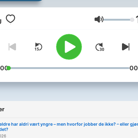
endringsledelse og coachi
Podcasten er ment for deg
som ønsker å utvikle din ro
Volum
inne ledelse/HR, og hvord
du kan håndtere endringer
en effektiv måte. Vi vil invitere
ledere og eksperter innenf
ledelse, omstillinger og
:00
00
coaching til å dele sine
erfaringer og kunnskap. Du 
få høre om deres personli
historier, utfordringer og
er
suksesser, og hvordan de 
håndtert dem.
eldre har aldri vært yngre – men hvorfor jobber de ikke? – eller gjø
det?
2026