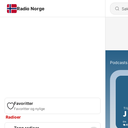
Radio Norge
Podcasts
Favoritter
Favoritter og nylige
Radioer
Topp radioer