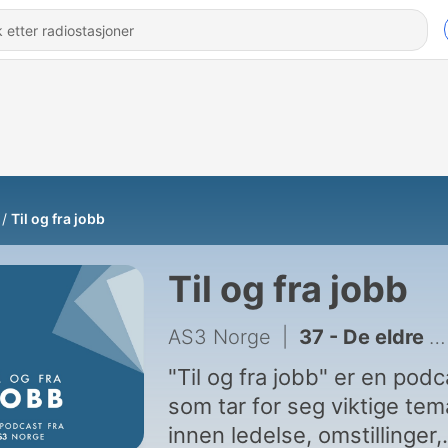
Til og fra jobb
Til og fra jobb
AS3 Norge
|
37 - De eldre har aldri vært yngre – men hvorfor jobber de ikke? – eller gjør de det?
"Til og fra jobb" er en podc
som tar for seg viktige tem
innen ledelse, omstillinger,