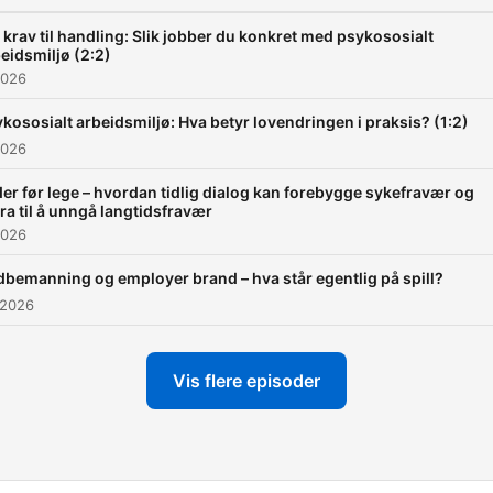
 krav til handling: Slik jobber du konkret med psykososialt
eidsmiljø (2:2)
2026
kososialt arbeidsmiljø: Hva betyr lovendringen i praksis? (1:2)
2026
er før lege – hvordan tidlig dialog kan forebygge sykefravær og
ra til å unngå langtidsfravær
2026
bemanning og employer brand – hva står egentlig på spill?
 2026
Vis flere episoder