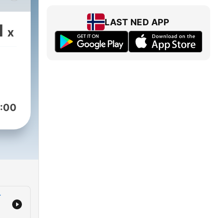
ng.
LAST NED APP
1
x
lle
an
 på
or
:00
vil
ge
har
r