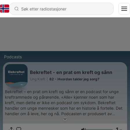
Podcasts
Bekreftet - en prat om kreft og sånn
Ung Kreft
|
82 - Hvordan takler jeg sorg?
Bekreftet – en prat om kreft og sånn er en podcast for unge
kreftrammede og pårørende. «Alle» kjenner noen som har
kreft, men dette er ikke en podcast om sykdom. Bekreftet
handler om unge mennesker som har en historie å fortelle. Det
handler om å leve, her og nå. Podcasten er produsert av
organisasjonen Ung Kreft.
1