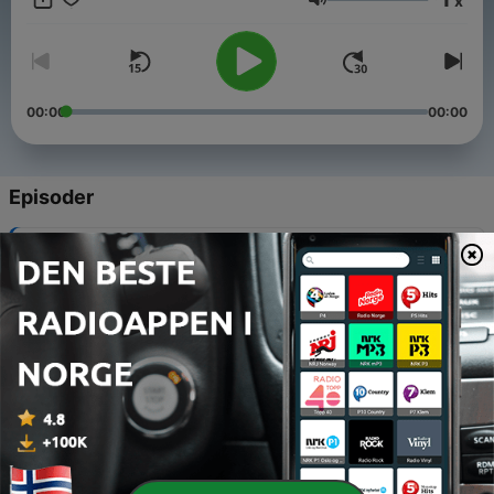
x
Volum
00:00
00:00
Episoder
-
82
Hvordan takler jeg sorg?
15 juli 2025
-
81
Å være pårørende og etterlatt
01 juli 2025
-
80
Diagnose: Komplisert sorg
17 juni 2025
-
79
Ble skjermet for fars kreftdiagnose
03 juni 2025