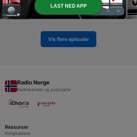
LAST NED APP
-
78
Hvem er jeg nå?
20 mai 2025
Vis flere episoder
Radio Norge
Radiokanaler og podcaster
Ressurser
Kringkastere