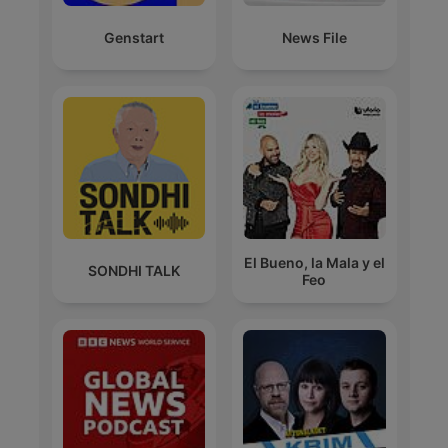
Genstart
News File
El Bueno, la Mala y el
SONDHI TALK
Feo