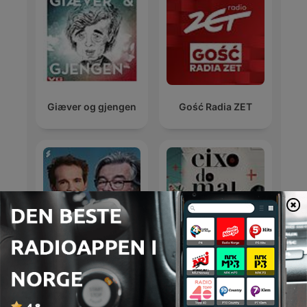
Giæver og gjengen
Gość Radia ZET
Maarten van
Rossem & Tom
Eixo do Mal
Jessen