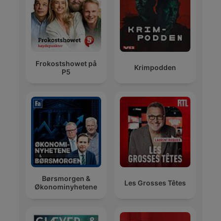
Frokostshowet på
Krimpodden
P5
Børsmorgen &
Les Grosses Têtes
Økonominyhetene