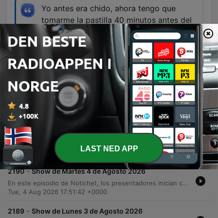
Yo antes era chido, ahora tengo que
tomarme la pastilla 40 minutos antes del
acto sexual.
01:25:08 · Un comentario humorístico enviado
por un oyente sobre los cambios en la salud
masculina.
Episoder
-
2191
Show de Miércoles 5 de Agosto 2026
En este episodio de 'Don Cheto al Aire', los locutores abordan diversos dilemas personales en la sección 'Las Desorientadas', tratando temas de infidelidad familiar, deudas y consejos para encuentros inesperados. El programa transita hacia un bloque informativo con 'Notiché', donde se reportan alertas sanitarias por viajes a México, operativos migratorios en EE. UU. y noticias sobre seguridad y política internacional. El episodio también incluye una cobertura de deportes, analizando la pretemporada de la NFL y resultados de fútbol, junto con sucesos de espectáculos relacionados con influencers. Finalmente, se ofrece un consultorio legal sobre procesos migratorios y se cierra con una serie de anécdotas humorísticas sobre cómo las prioridades y los hábitos cambian con la edad.
LAST NED APP
Wed, 5 Aug 2026 19:13:47 +0000
-
2190
Show de Martes 4 de Agosto 2026
En este episodio de Notichet, los presentadores inician con la dinámica de 'quemados', donde los oyentes comparten anécdotas personales y chismes sobre familiares y empleos. El programa transita hacia un bloque informativo que aborda temas de actualidad como aranceles en Estados Unidos, brotes de enfermedades y noticias migratorias. La emisión también explora el mundo del entretenimiento con polémicas de celebridades y debates deportivos sobre el Mundial 2030. Finalmente, se ofrece una sección de consejos psicológicos para gestionar rumores y una entrevista con la abogada Leticia Valencia sobre procesos legales de inmigración y ciudadanía.
Tue, 4 Aug 2026 17:51:42 +0000
-
2189
Show de Lunes 3 de Agosto 2026