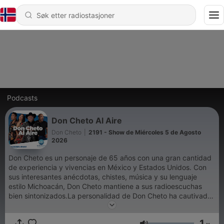
Podcasts
Don Cheto Al Aire
Don Cheto
|
2191 - Show de Miércoles 5 de Agosto
2026
Don Cheto es un personaje de 65 años con una gran cantidad
de experiencia y vivencias en México y Estados Unidos. Con
sus interesantes anécdotas, chistes, música y su lenguaje
estilo Michoacán, Don Cheto mantiene a sus radioescuchas
bien sintonizados.La personalidad de Don Cheto ha cautivado
a audiencias de todas las edades durante años. Es
controvertido, coqueto y divertido. Don Cheto junto con sus
1