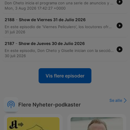
Don Cheto inicia el programa con una serie de anuncios y la promoción de un sorteo de un Nissan Sentra 2026. A lo largo del episodio, los locutores comparten anécdotas personales, recuerdos de videos virales clásicos de internet y relatos cómicos sobre personajes como Marquitos. El programa también aborda eventos locales en Pico Rivera y Plaza México, concluyendo con una divertida discusión sobre la duración ideal de las visitas familiares y sus efectos en el anfitrión.
Mon, 3 Aug 2026 17:42:27 +0000
-
2188
Show de Viernes 31 de Julio 2026
En este episodio de 'Viernes Peliculero', los locutores ofrecen una variada selección de recomendaciones cinematográficas y televisivas, desde la miniserie mexicana 'El Otro Padre' hasta producciones de Christopher Nolan y thrillers basados en hechos reales. También exploran temas de cultura pop, como la cancelación de series en plataformas de streaming y las tendencias actuales en redes sociales. El programa también aborda noticias internacionales de relevancia, incluyendo la crisis migratoria en Ceuta, brotes de Ébola en el Congo y movimientos políticos en Estados Unidos. Finalmente, se profundiza en temas de psicología y relaciones personales con la sexóloga Edelmira Cárdenas, concluyendo con anécdotas de oyentes sobre las decepciones que pueden traer consigo las metas alcanzadas y las compras impulsivas.
31 juli 2026
-
2187
Show de Jueves 30 de Julio 2026
En este episodio, Don Cheto y Giselle inician con la sección 'una chica más', donde analizan con humor comportamientos masculinos considerados poco varoniles a través de mensajes de los oyentes. El programa transiciona hacia una sección de noticias internacionales que aborda temas como la situación judicial de Evo Morales, la gestión de Donald Trump y el uso de drones tecnológicos para la seguridad en escuelas estadounidenses. La emisión también explora temas de actualidad y espectáculos, incluyendo polémicas en La Casa de los Famosos México, la postura de BTS ante los Grammys y noticias deportivas sobre la NBA y el fútbol brasileño. El programa concluye con una charla sobre nostalgia en el cine, anécdotas personales y una sesión de consultas espirituales con el maestro Fernando sobre energías y protecciones.
30 juli 2026
Vis flere episoder
Se alle
Flere Nyheter-podkaster