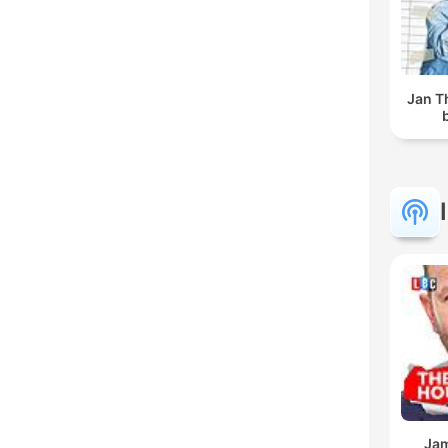
Jan T
Jam