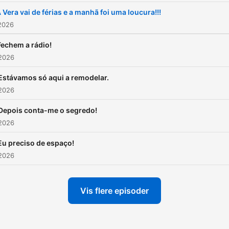
 Vera vai de férias e a manhã foi uma loucura!!!
2026
Fechem a rádio!
 2026
Estávamos só aqui a remodelar.
 2026
Depois conta-me o segredo!
 2026
Eu preciso de espaço!
 2026
Vis flere episoder