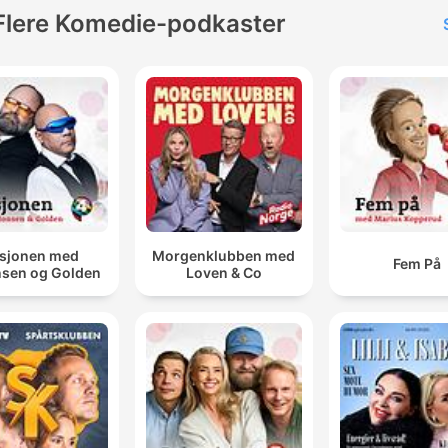
Flere Komedie-podkaster
sjonen med
Morgenklubben med
Fem På
sen og Golden
Loven & Co