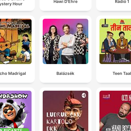
Hawi D'Ehre
Rádió 1
stery Hour
cho Madrigal
Balázsék
Teen Taa