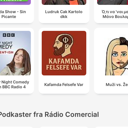
da Show - Sin
Ludruk Cak Kartolo
Ό,τι να 'ναι μ
Picante
dkk
Μάνο Βουλα
y Night Comedy
Kafamda Felsefe Var
Muži vs. Ž
m BBC Radio 4
Podkaster fra Rádio Comercial