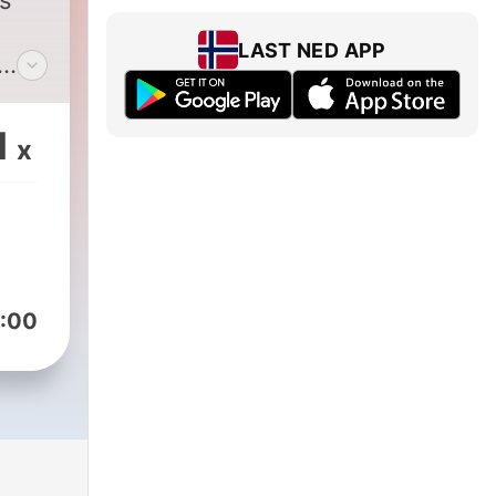
s
LAST NED APP
1
x
:00