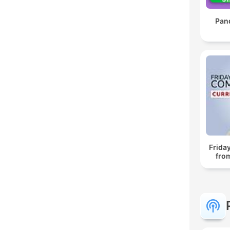
Pan
Frida
fro