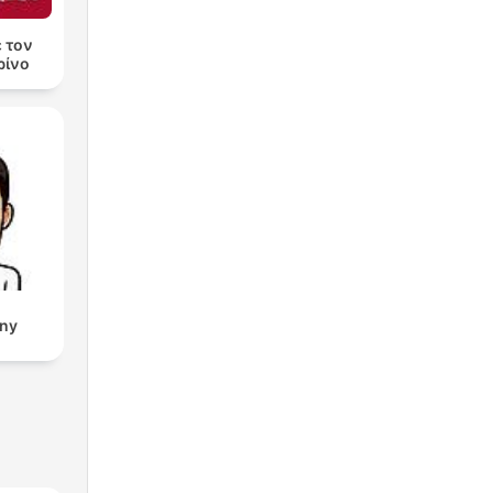
ε τον
ρίνο
eny