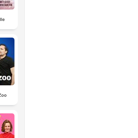
lle
Zoo