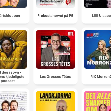
årtsklubben
Frokostshowet på P5
Lilli & Isabe
d deg i søvn -
ns kjedeligste
Les Grosses Têtes
RIX Morron
podcast