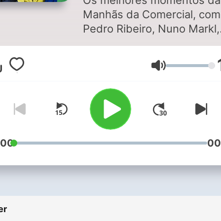
Os melhores momentos da
Manhãs da Comercial, com
Pedro Ribeiro, Nuno Markl,
Vasco Palmeirim e Vera
Fernandes.
Volum
:00
00
er