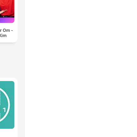
er Om -
 Kim