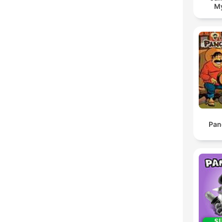
My
Pan