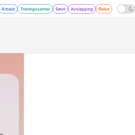
Arbeid
Treningssenter
Søvn
Avslapping
Reise
al
|
4511 - A Vera vai de férias 