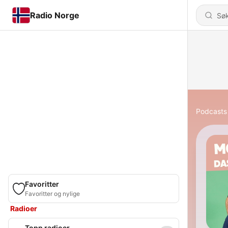
Radio Norge
Podcasts
Favoritter
Favoritter og nylige
Radioer
Topp radioer