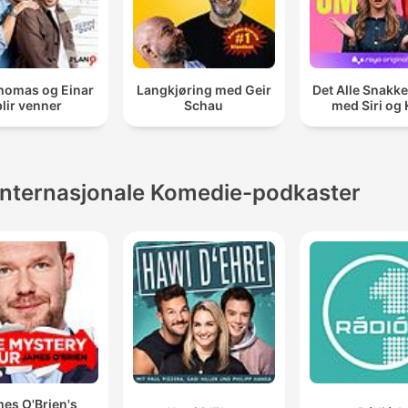
homas og Einar
Langkjøring med Geir
Det Alle Snakk
blir venner
Schau
med Siri og
Internasjonale Komedie-podkaster
es O'Brien's