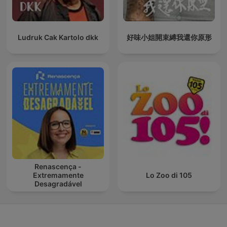
Ludruk Cak Kartolo dkk
好味小姐開束縛我還你原形
Renascença -
Extremamente
Lo Zoo di 105
Desagradável