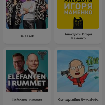
Анекдоты Игоря
Balázsék
Маменко
Elefanten i rummet
นิทานลุงเหมียน นิทานขำขัน