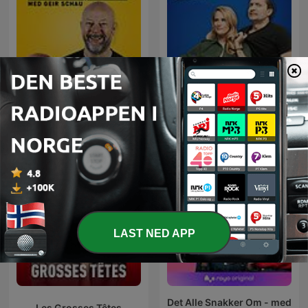
Langkjøring med Geir
RIX MorronZoo
Schau
LAST NED APP
Det Alle Snakker Om - med
Les Grosses Têtes