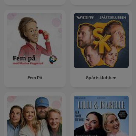
Fem På
Spårtsklubben