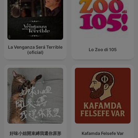
La Venganza Será Terrible
Lo Zoo di 105
(oficial)
好味小姐開束縛我還你原形
Kafamda Felsefe Var