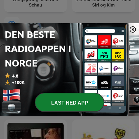
Schau
Siri og Kim
Internasjonale Komedie-podkaster
Friday Night Comedy from
LOVE 972 早安！玉建煌崇 |
LAST NED APP
BBC Radio 4
The Breakfast Quartet