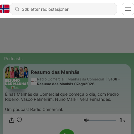
Podcasts
Resumo das Manhãs
Rádio Comercial | Manhãs da Comercial
|
3166 -
Resumo das Manhãs 07ago2026
É nas Manhãs da Comercial que começa o dia, com Pedro
Ribeiro, Vasco Palmeirim, Nuno Markl, Vera Fernandes.
Um podcast Rádio Comercial.
1
x
Volum