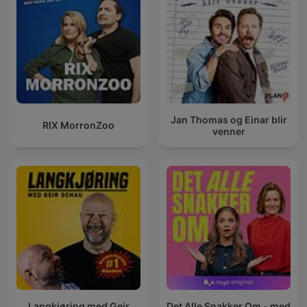
Jan Thomas og Einar blir
RIX MorronZoo
venner
Langkjøring med Geir
Det Alle Snakker Om - med