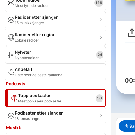
198
Mest lyttede radioer
Radioer etter sjanger
15 musikksjangre
Radioer etter region
Lokale radioer
Nyheter
24
Nyhetsradioer
Anbefalt
Liste over de beste radioene
00
Podcasts
Topp podkaster
50
Mest populære podkaster
Podkaster etter sjanger
18 temasjangre
Sa
Musikk