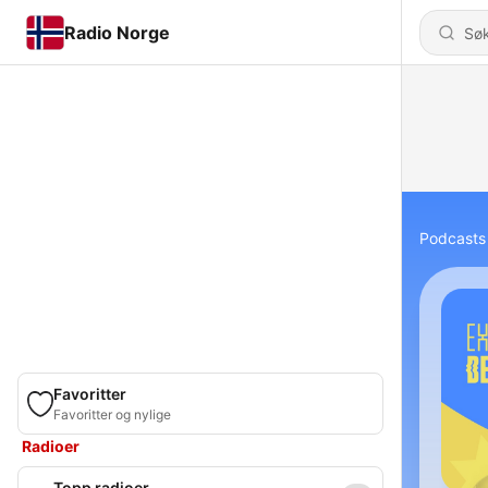
Radio Norge
Podcasts
Favoritter
Favoritter og nylige
Radioer
Topp radioer