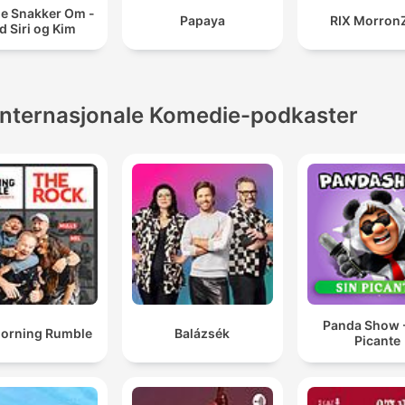
le Snakker Om -
Papaya
RIX Morron
 Siri og Kim
Internasjonale Komedie-podkaster
Panda Show -
orning Rumble
Balázsék
Picante