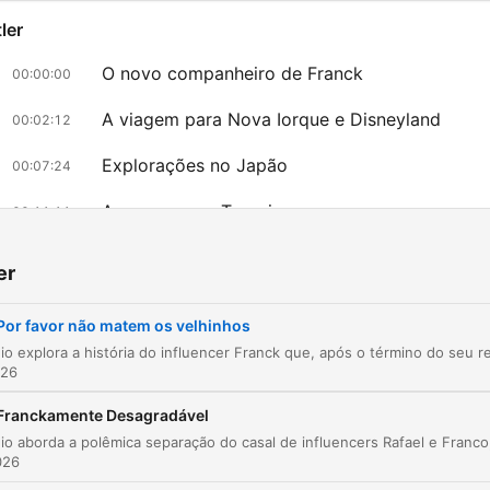
ler
O novo companheiro de Franck
00:00:00
A viagem para Nova Iorque e Disneyland
00:02:12
Explorações no Japão
00:07:24
A surpresa na Turquia
00:11:11
Dicas de viagem no Japão e aplicação Sailor
00:13:24
er
A nova surpresa: Viagem para a Ásia e África
00:14:26
Por favor não matem os velhinhos
Despedida de férias
00:16:49
026
likk på et kapittel for å gå direkte til det øyeblikket
Franckamente Desagradável
epunkter
026
Ontem falámos do fim de um relacionamento entre o