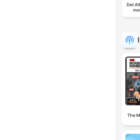
Det Al
med
The M