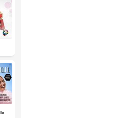
os
e
ção
lle