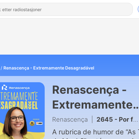
Renascença - Extremamente Desagradável
Renascença -
Extremamente
Desagradável
Renascença
|
2645 - Por favor não matem os velhinhos
A rubrica de humor de “As 