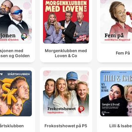
fim do namoro de Franck o motivou a dedicar mais tempo à
família.
Viajámos de Lisboa para Izmir por descobrir que na
Turquia os tratamentos dentários podem custar men
de metade do preço do que em Portugal.
00:11:59 · O narrador explica o motivo da viagem de saúde
sjonen med
Morgenklubben med
Fem På
sen og Golden
Loven & Co
realizada com o seu avô.
A aplicação chama-se Sailor e está disponível sempr
com 15% de desconto através do link da minha bio.
00:13:35 · O apresentador faz uma promoção de uma aplica
de internet para viajantes.
årtsklubben
Frokostshowet på P5
Lilli & Isabe