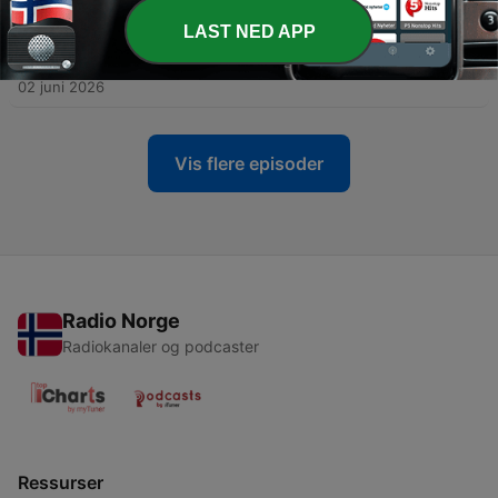
09 juni 2026
LAST NED APP
-
14
Dop og krim i Europa: NEDERLAND, landet for
proffene (1:2)
02 juni 2026
Vis flere episoder
Radio Norge
Radiokanaler og podcaster
Ressurser