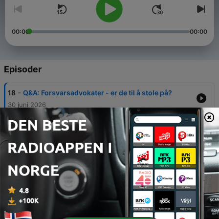
00:00
00:00
Episoder
-
18
Q&A: Forsvarsadvokater - er de til å stole på?
30 juni 2026
-
17
Q&A: Er noen født kriminelle, og kan Marius Borg
Høiby kalles kriminell?
23 juni 2026
-
16
Q&A: Livet i fengsel, og hva venter Marius Borg
Høiby når han nå skal sone?
16 juni 2026
-
15
Dop og krim i Europa: NEDERLAND, landet for
proffene (2:2)