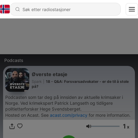
Podcasts
Øverste etasje
Spark
|
18 - Q&A: Forsvarsadvokater - er de til å stole
på?
Podcasten som tar deg på innsiden av aktuelle krimsaker i
Norge. Ved krimekspert Patrick Langseth og tidligere
politietterforsker Hege Svendsberget.
Hosted on Acast. See
acast.com/privacy
for more information.
1
x
Volum