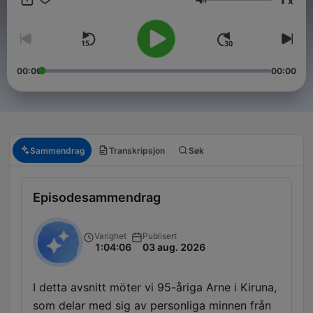
x
är både underhållande och berörande på alla sätt och vis! Här
Volum
får de äldre ett utrymme i podcastens värld som dom inte alls
har idag, samtidigt som de integreras med både sin egen och
de yngre generationerna! Kontakt: hello@jonasuhlback.com
Lyssna på de äldre är en produktion av Poddagency
00:00
00:00
Sammendrag
Transkripsjon
Søk
Episodesammendrag
Varighet
Publisert
1:04:06
03 aug. 2026
I detta avsnitt möter vi 95-åriga Arne i Kiruna,
som delar med sig av personliga minnen från