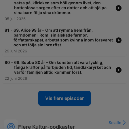
satsa på, kärleken som höll genom livet, den
bottenlösa sorgen efter en dotter och att hjälpa
sina barn följa sina drömmar.
05 juli 2026
-
81
69. Alice 99 år – Om att rymma hemifrån,
barndomen i Rom, sin älskade farmor,
författarskapet, arbetet som kvinna inom försvaret
och att följa sin inre röst.
29 juni 2026
-
80
68. Bobbo 80 år – Om konsten att vara lycklig,
fånga kräftor på förbjuden tid, tandläkaryrket och
varför familjen alltid kommer först.
22 juni 2026
Vis flere episoder
Se alle
Flere Kultur-podkaster