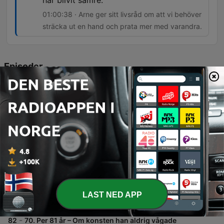
har blivit sämre.
01:00:38 · Arne ger sitt livsråd om att vi behöver
sträcka ut en hand och prata mer med varandra.
Episoder
-
84
72. Arne 95 år – Om livet som gruvarbetare,
äventyret på Kebnekaise, uppväxten i
Västerbotten, att förlora sin mamma som barn och
våga ställa frågor innan det är försent.
I detta avsnitt möter vi 95-åriga Arne i Kiruna, som delar med sig av personliga minnen från sin barndom utanför Skellefteå, livet i bageriet och sin tid som närstående till hustrun Kerstin. Samtalet rör även historiska expeditioner till Kebnekaise och reflektioner kring naturens betydelse. Utöver de personliga berättelserna analyseras politiska förslag gällande pension och ekonomi för äldre i Ekonomiminuten, samt besöks Riksbyggens Bonum-koncept för seniorboenden. Avsnittet avslutas med Arnes livsråd om vikten av mänsklig kontakt och tacksamhet.
03 aug. 2026
-
83
71. Johannie 105 år – Om livsvisdom från hennes
farmor, en självförsörjande uppväxt, smugglingen
under krigsåren, lyckan i de små sakerna och att
se en vän i varje människa.
Möt den 105-åriga Johanni i ett djupt samtal om ett långt liv fyllt av både prövningar och visdom. Hon delar med sig av minnen från sin barndom i Norge, flytten till Sverige och de starka upplevelserna under andra världskriget, inklusive smuggling över gränsen samt personliga förluster. Avsnittet utforskar även teman som självförsörjning, entreprenörskap i Sälen och vikten av att finna lyckan i vardagens små ögonblick. Vi får även ett besök hos 60plusbanken där fokus ligger på ekonomiska behov för livshändelser och renoveringar.
LAST NED APP
27 juli 2026
-
82
70. Per 81 år – Om konsten han aldrig vågade