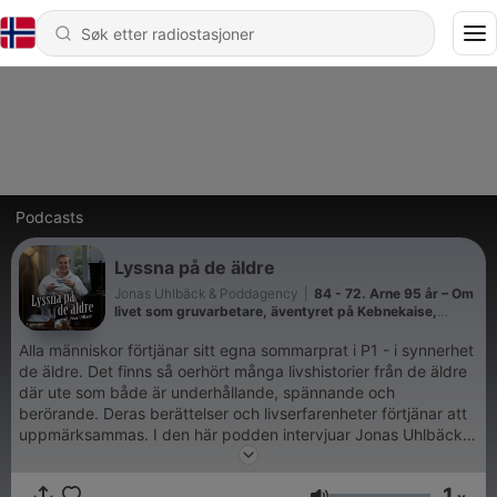
Podcasts
Lyssna på de äldre
Jonas Uhlbäck & Poddagency
|
84 - 72. Arne 95 år – Om
livet som gruvarbetare, äventyret på Kebnekaise,
uppväxten i Västerbotten, att förlora sin mamma som
barn och våga ställa frågor innan det är försent.
Alla människor förtjänar sitt egna sommarprat i P1 - i synnerhet
de äldre. Det finns så oerhört många livshistorier från de äldre
där ute som både är underhållande, spännande och
berörande. Deras berättelser och livserfarenheter förtjänar att
uppmärksammas. I den här podden intervjuar Jonas Uhlbäck
en salig blandning av härliga gäster med den gemensamma
nämnaren att alla är minst 70 år gamla. Samtalen om deras liv
1