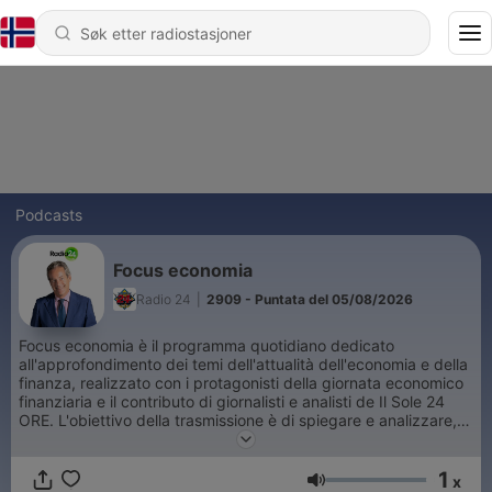
Podcasts
Focus economia
Radio 24
|
2909 - Puntata del 05/08/2026
Focus economia è il programma quotidiano dedicato
all'approfondimento dei temi dell'attualità dell'economia e della
finanza, realizzato con i protagonisti della giornata economico
finanziaria e il contributo di giornalisti e analisti de Il Sole 24
ORE. L'obiettivo della trasmissione è di spiegare e analizzare, in
termini comprensibili anche "ai non addetti ai lavori", i temi più
interessanti della giornata. Appuntamento fisso per i commenti
1
a caldo pochi minuti dopo la chiusura della Borsa.
x
Volum