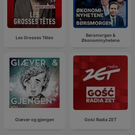
Børsmorgen &
Les Grosses Têtes
Økonominyhetene
Giæver og gjengen
Gość Radia ZET