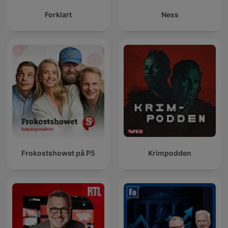
Forklart
Ness
Frokostshowet på P5
Krimpodden