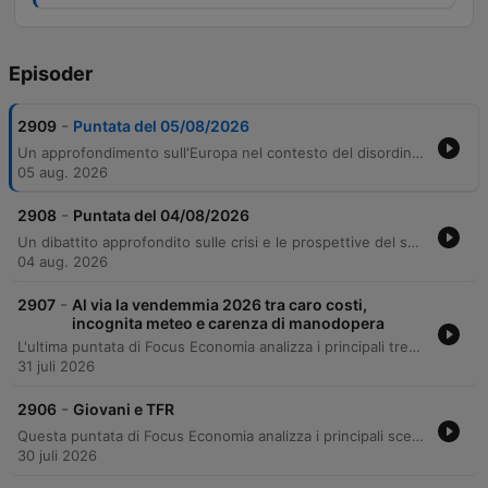
Episoder
-
2909
Puntata del 05/08/2026
Un approfondimento sull'Europa nel contesto del disordine mondiale, analizzando la necessità di preservare l'industria come pilastro del welfare e affrontare le sfide della frammentazione globale. Il dibattito esplora l'autonomia strategica, il rapporto con Stati Uniti e Cina e l'importanza dell'integrazione dei mercati dei capitali. L'episodio esamina strategie di crescita basate su traiettorie tecnologiche specifiche e il ruolo cruciale degli istituti nazionali di promozione, come Cassa Depositi e Prestiti, nel catalizzare capitali privati verso la transizione energetica e la resilienza economica del continente.
05 aug. 2026
-
2908
Puntata del 04/08/2026
Un dibattito approfondito sulle crisi e le prospettive del settore automotive in Europa, analizzando l'impatto delle regolamentazioni del Green Deal e la sfida della competitività rispetto alla Cina. Gli esperti discutono il rischio di una perdita di sovranità industriale europea e la necessità di innovazione tecnologica. L'analisi si estende alla transizione verso la mobilità elettrica in Italia ed Europa, evidenziando le difficoltà legate all'adozione da parte dei consumatori e alla mancanza di infrastrutture. Il confronto affronta infine il futuro dell'industria, la regolamentazione dei biocarburanti e l'importanza di politiche che proteggano la produzione europea senza penalizzare i cittadini.
04 aug. 2026
-
2907
Al via la vendemmia 2026 tra caro costi,
incognita meteo e carenza di manodopera
L'ultima puntata di Focus Economia analizza i principali trend macroeconomici, dal calo dell'inflazione in Italia all'aumento nell'Eurozona, fino alle strategie geopolitiche di Tesla in Cina e alla volatilità dei mercati finanziari estivi. Il programma approfondisce inoltre l'impatto dei cambiamenti climatici sulla viticoltura italiana e le nuove sfide normative europee sugli imballaggi (PPWR), concludendo con consigli pratici per la prevenzione delle truffe informatiche.
31 juli 2026
-
2906
Giovani e TFR
Questa puntata di Focus Economia analizza i principali scenari macroeconomici globali, esaminando la crescita degli Stati Uniti e l'inflazione in Eurozona. L'episodio approfondisce le criticità del sistema previdenziale italiano, con particolare attenzione alla riforma della previdenza complementare e alle nuove regole per il TFR. Il programma affronta inoltre l'impatto della direttiva europea sul diritto alla riparazione per contrastare l'obsolescenza programmata. Infine, un'analisi dei mercati finanziari con Enrico Vaccari esplora la volatilità legata ai dati economici e le prospettive sui settori tecnologico e obbligazionario.
30 juli 2026