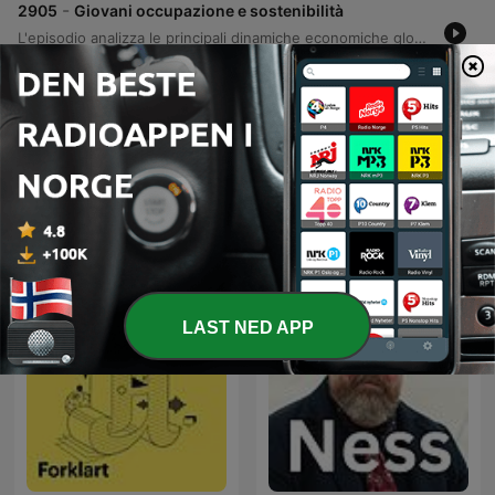
-
2905
Giovani occupazione e sostenibilità
L'episodio analizza le principali dinamiche economiche globali e nazionali, partendo dall'aumento dei prezzi del petrolio e dalle tensioni nel settore autotrasporti, con particolare attenzione al rischio di speculazioni sui prezzi alimentari. Vengono esaminati i mercati internazionali, caratterizzati da una forte volatilità nei settori tecnologico e asiatico a causa dell'incertezza sui tassi della Federal Reserve e del calo degli indici coreani. Il focus si estende anche all'economia italiana, trattando le recenti emissioni di BOT, l'impatto territoriale del Superbonus e le nuove aspettative lavorative della Generazione Z, orientate verso smart working e sostenibilità. Infine, viene approfondita la crisi occupazionale nel settore automotive e l'andamento dei mercati tecnologici legati all'intelligenza artificiale.
29 juli 2026
Vis flere episoder
Se alle
Flere Nyheter-podkaster
LAST NED APP