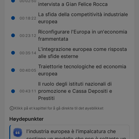
00:02:50
intervista a Gian Felice Rocca
La sfida della competitività industriale
00:18:22
europea
Riconfigurare l'Europa in un'economia
00:23:12
frammentata
L'integrazione europea come risposta
00:35:14
alle sfide esterne
Traiettorie tecnologiche ed economia
00:40:05
europea
Il ruolo degli istituti nazionali di
promozione e Cassa Depositi e
00:43:11
Prestiti
Klikk på et kapittel for å gå direkte til det øyeblikket
Høydepunkter
l'industria europea è l'impalcatura che
sostiene un modello che non è soltanto un