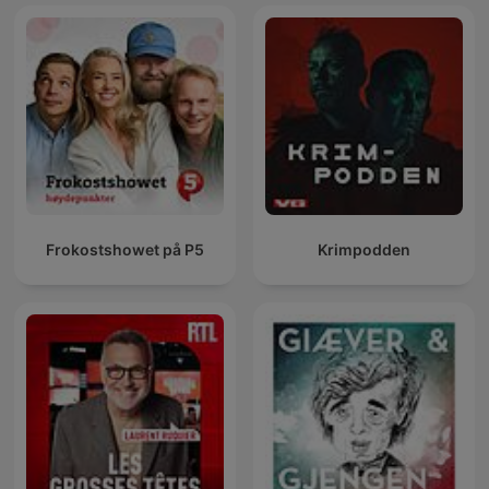
Frokostshowet på P5
Krimpodden