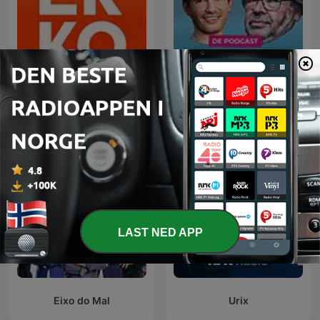
Maarten van Rossem &
Ekko
Tom Jessen
LAST NED APP
Eixo do Mal
Urix