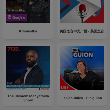
Kriminálka
美国之音中文广播 - 美国之音
The Clement Manyathela
La Republica - Sin guion
Show