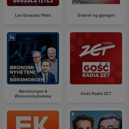
Les Grosses Têtes
Giæver og gjengen
Børsmorgen &
Gość Radia ZET
Økonominyhetene