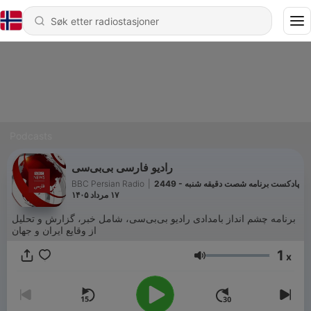
Podcasts
رادیو فارسی بی‌بی‌سی
BBC Persian Radio
|
2449 - پادکست برنامه شصت دقیقه شنبه
۱۷ مرداد ۱۴۰۵
برنامه چشم انداز بامدادی رادیو بی‌بی‌سی، شامل خبر، گزارش و تحلیل
از وقایع ایران و جهان
1
x
Volum