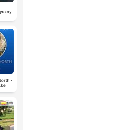
ryczny
orth -
cke