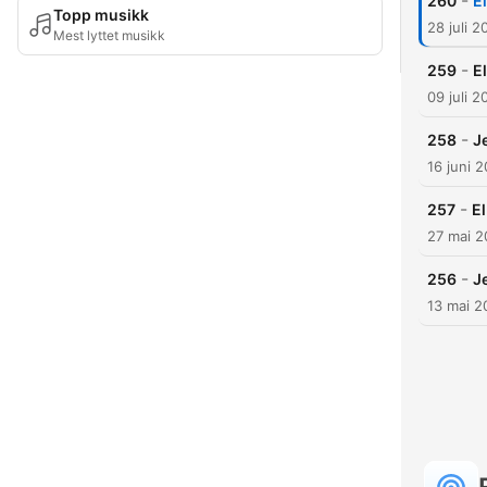
-
260
E
Topp musikk
28 juli 2
Mest lyttet musikk
-
259
E
09 juli 2
-
258
J
16 juni 
-
257
E
27 mai 
-
256
J
13 mai 2