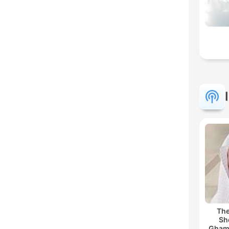
The
Sh
Ghamdi | القر