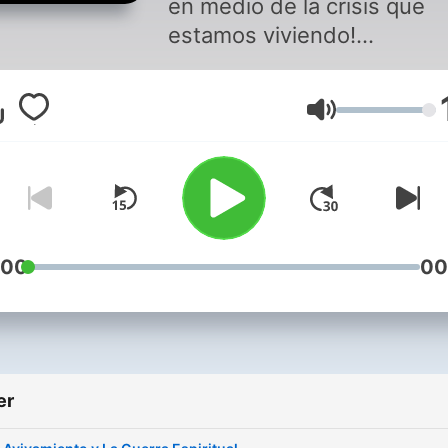
en medio de la crisis que
estamos viviendo!
Veremos el Plan de Dios a
cuando las cosas no parez
Volum
bien!
Dios nos a elegido para un
tiempo como este y nos es
llamando a tener una
adoración excepcional.
:00
00
er