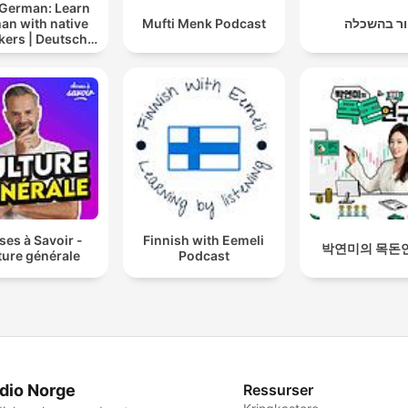
 German: Learn
an with native
Mufti Menk Podcast
חור בהשכ
kers | Deutsch
lernen mit
tersprachlern
es à Savoir -
Finnish with Eemeli
박연미의 목돈
ture générale
Podcast
dio Norge
Ressurser