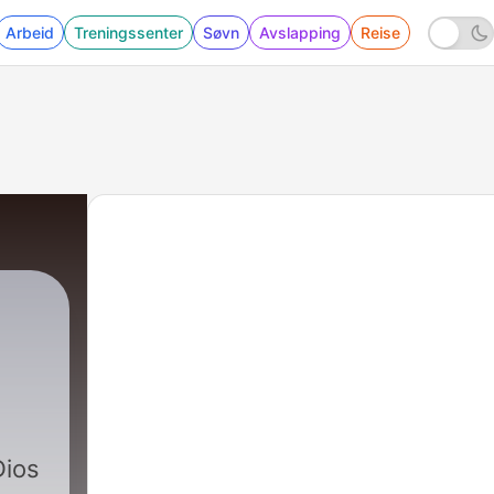
Arbeid
Treningssenter
Søvn
Avslapping
Reise
260 - El Avivamiento y La Guerra Espiritual
Dios