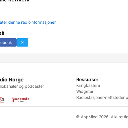
ter denne radioinformasjonen
på
cebook
X
dio Norge
Ressurser
Kringkastere
iokanaler og podcaster
Widgeter
Radiostasjoner-nettsteder p
© AppMind 2026. Alle rettig