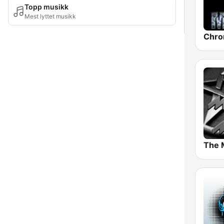
Topp musikk
Mest lyttet musikk
Chro
The 