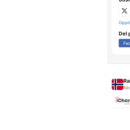
Oppda
Del 
Fa
Ra
Rad