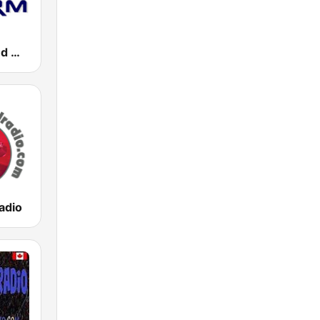
Prog Rock and Metal Radio
adio