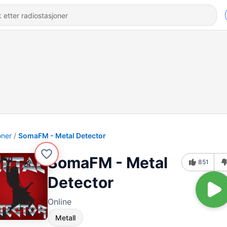
oner
SomaFM - Metal Detector
SomaFM - Metal
851
Detector
Online
Metall