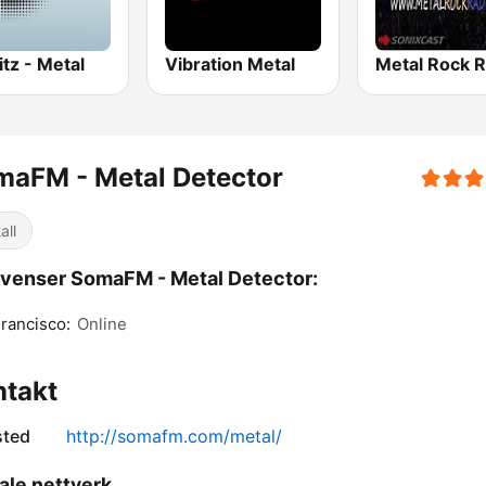
tz - Metal
Vibration Metal
Metal Rock R
maFM - Metal Detector
all
venser SomaFM - Metal Detector:
rancisco:
Online
ntakt
sted
http://somafm.com/metal/
ale nettverk