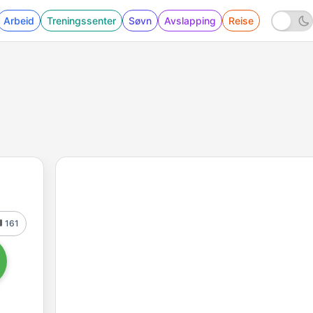
Arbeid
Treningssenter
Søvn
Avslapping
Reise
161