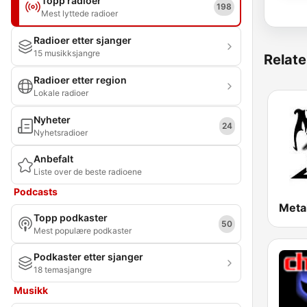
Topp radioer
198
Mest lyttede radioer
Radioer etter sjanger
15 musikksjangre
Relate
Radioer etter region
Lokale radioer
Nyheter
24
Nyhetsradioer
Anbefalt
Liste over de beste radioene
Podcasts
Topp podkaster
50
Mest populære podkaster
Podkaster etter sjanger
18 temasjangre
Musikk