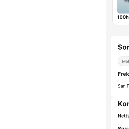
100hi
So
Met
Frek
San F
Ko
Nett
Sosi