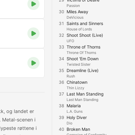
Passion
30
Miles Away
DeVicious
31
Saints and Sinners
House of Lords
32
Shoot Shoot (Live)
UFO
33
Throne of Thorns
Throne Of Thorns
34
Shoot 'Em Down
Twisted Sister
35
Dreamline (Live)
Rush
36
Chinatown
Thin Lizzy
37
Last Man Standing
Last Man Standing
38
Malaria
k, og landet er
L.A. Guns
39
Holy Diver
l. Metal-scenen i
Dio
ypeste røttene i
40
Broken Man
Corrosion of Conformity