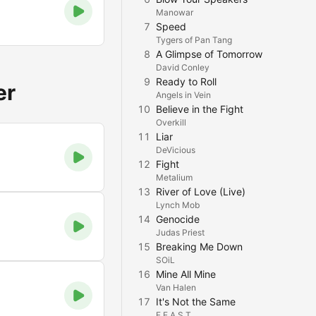
Manowar
7
Speed
Tygers of Pan Tang
8
A Glimpse of Tomorrow
David Conley
9
Ready to Roll
er
Angels in Vein
10
Believe in the Fight
Overkill
11
Liar
DeVicious
12
Fight
Metalium
13
River of Love (Live)
Lynch Mob
14
Genocide
Judas Priest
15
Breaking Me Down
SOiL
16
Mine All Mine
Van Halen
17
It's Not the Same
F.E.A.S.T.