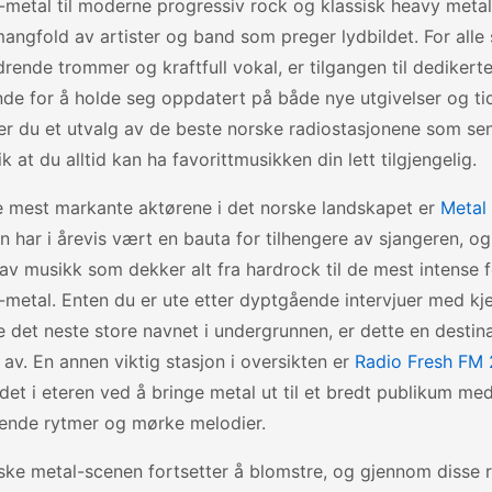
metal til moderne progressiv rock og klassisk heavy metal,
mangfold av artister og band som preger lydbildet. For alle
ndrende trommer og kraftfull vokal, er tilgangen til dedikert
de for å holde seg oppdatert på både nye utgivelser og tid
er du et utvalg av de beste norske radiostasjonene som s
ik at du alltid kan ha favorittmusikken din lett tilgjengelig.
e mest markante aktørene i det norske landskapet er
Metal
n har i årevis vært en bauta for tilhengere av sjangeren, og
av musikk som dekker alt fra hardrock til de mest intense 
metal. Enten du er ute etter dyptgående intervjuer med kjen
det neste store navnet i undergrunnen, er dette en destin
 av. En annen viktig stasjon i oversikten er
Radio Fresh FM 
et i eteren ved å bringe metal ut til et bredt publikum med
ående rytmer og mørke melodier.
ke metal-scenen fortsetter å blomstre, og gjennom disse r