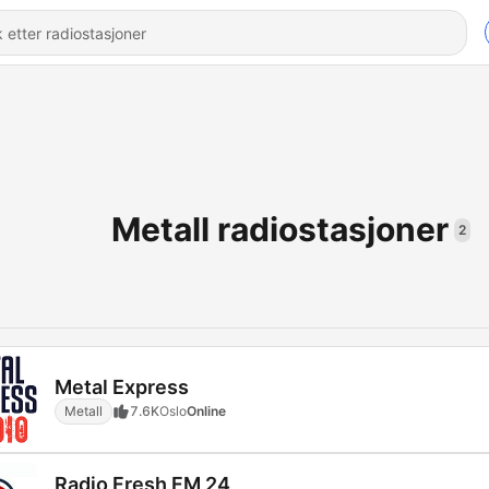
Metall radiostasjoner
2
Metal Express
Metall
7.6K
Oslo
Online
Radio Fresh FM 24