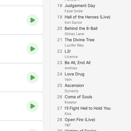
18
Judgement Day
Fatal Smile
19
Hall of the Heroes (Live)
Iron Savior
20
Behind the 8-Ball
Shiraz Lane
21
The Divine Tree
Lucifer Was
22
L2r
Licence
23
Be All, End All
Anthrax
24
Love Drug
Vain
25
Ascension
Dynazty
26
Coma of Souls
Kreator
27
I'll Fight Hell to Hold You
Kiss
28
Open Fire (Live)
Y&T
29
Victims of Desire