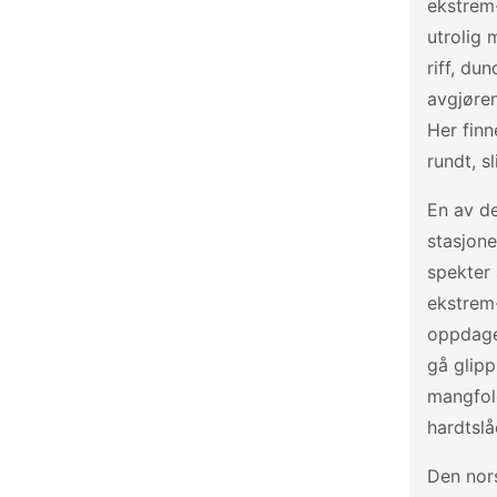
ekstrem-
utrolig 
riff, du
avgjøren
Her finn
rundt, sl
En av d
stasjone
spekter 
ekstrem-
oppdage 
gå glipp
mangfold
hardtsl
Den nors