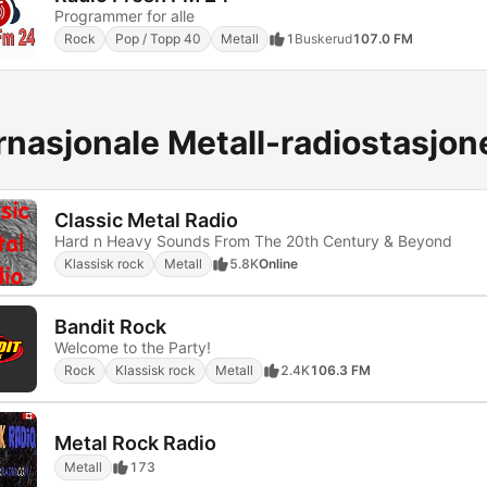
Programmer for alle
Rock
Pop / Topp 40
Metall
1
Buskerud
107.0 FM
rnasjonale Metall-radiostasjon
Classic Metal Radio
Hard n Heavy Sounds From The 20th Century & Beyond
Klassisk rock
Metall
5.8K
Online
Bandit Rock
Welcome to the Party!
Rock
Klassisk rock
Metall
2.4K
106.3 FM
Metal Rock Radio
Metall
173