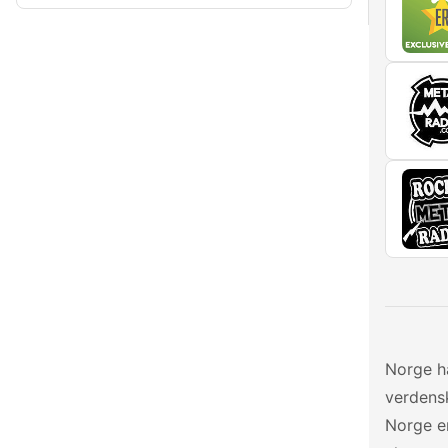
Norge ha
verdensk
Norge er