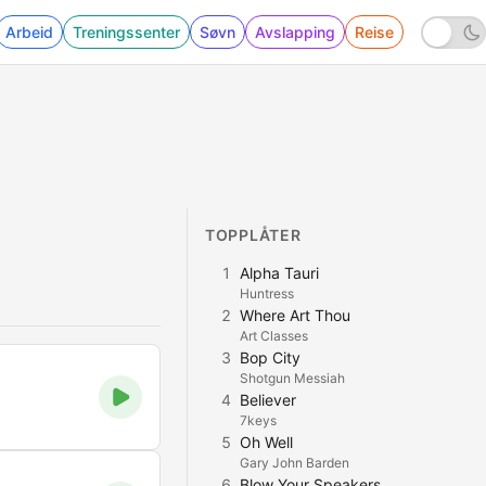
Arbeid
Treningssenter
Søvn
Avslapping
Reise
TOPPLÅTER
1
Alpha Tauri
Huntress
2
Where Art Thou
Art Classes
3
Bop City
Shotgun Messiah
4
Believer
7keys
5
Oh Well
Gary John Barden
6
Blow Your Speakers