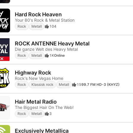
Hard Rock Heaven
Your 80's Rock & Metal Station
Rock
Metall
104
ROCK ANTENNE Heavy Metal
Die ganze Welt des Heavy Metal
Rock
Metall
1K
Online
Highway Rock
Rock's New Vegas Home
Rock
Klassisk rock
Metall
15
99.7 FM HD-3 (KHYZ)
Hair Metal Radio
The Biggest Hair On The Web!
Rock
Metall
3
Exclusively Metallica