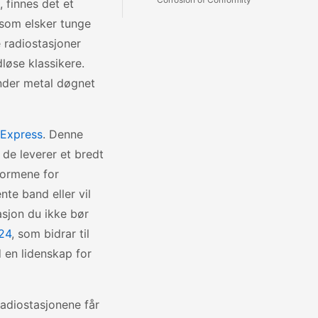
 finnes det et
 som elsker tunge
e radiostasjoner
løse klassikere.
ender metal døgnet
 Express
. Denne
 de leverer et bredt
formene for
te band eller vil
asjon du ikke bør
24
, som bidrar til
 en lidenskap for
adiostasjonene får