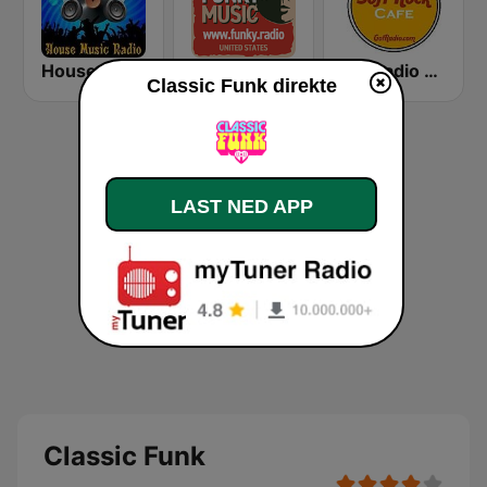
House Music Radio
FUNKY RADIO (USA)
GotRadio - Soft Rock Cafe
Classic Funk direkte
LAST NED APP
Classic Funk