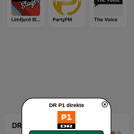
Limfjord Slager
PartyFM
The Voice
DR P1 direkte
DR P1