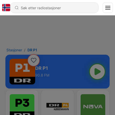
Stasjoner
DR P1
DR P1
90.8 FM