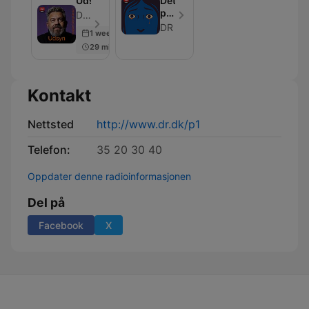
Udsyn
Det
perfekte
DR - Episode 26
offer
DR
1 week ago
II
29 min
Kontakt
Nettsted
http://www.dr.dk/p1
Telefon:
35 20 30 40
Oppdater denne radioinformasjonen
Del på
Facebook
X