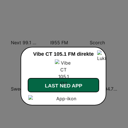
Next 99.1 FM
I955 FM
Scorch
Vibe CT 105.1 FM direkte
LAST NED APP
Sweet 100 FM
107.7 FM Music For Life
More 104.7 FM