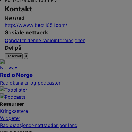
Port-of-Spain:
105.1 FM
Kontakt
Nettsted
http://www.vibect1051.com/
Sosiale nettverk
Oppdater denne radioinformasjonen
Del på
Facebook
X
Radio Norge
Radiokanaler og podcaster
Ressurser
Kringkastere
Widgeter
Radiostasjoner-nettsteder per land