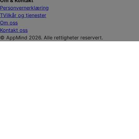
Om & Kontakt
Personvernerklæring
TVilkår og tjenester
Om oss
Kontakt oss
© AppMind 2026. Alle rettigheter reservert.