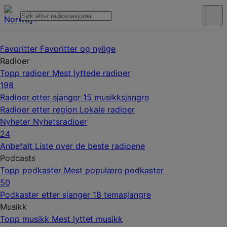
Favoritter
Favoritter og nylige
Radioer
Topp radioer
Mest lyttede radioer
198
Radioer etter sjanger
15 musikksjangre
Radioer etter region
Lokale radioer
Nyheter
Nyhetsradioer
24
Anbefalt
Liste over de beste radioene
Podcasts
Topp podkaster
Mest populære podkaster
50
Podkaster etter sjanger
18 temasjangre
Musikk
Topp musikk
Mest lyttet musikk