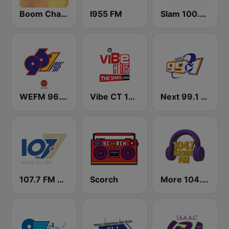
Boom Champions 94.1 FM
I955 FM
Slam 100.5 FM
WEFM 96.1 FM
Vibe CT 105.1 FM
Next 99.1 FM
107.7 FM Music For Life
Scorch
More 104.7 FM