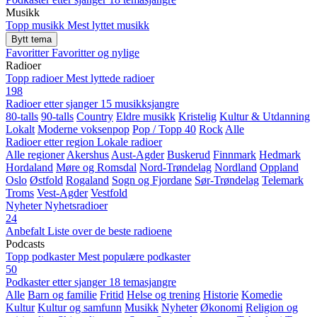
Musikk
Topp musikk
Mest lyttet musikk
Bytt tema
Favoritter
Favoritter og nylige
Radioer
Topp radioer
Mest lyttede radioer
198
Radioer etter sjanger
15 musikksjangre
80-talls
90-talls
Country
Eldre musikk
Kristelig
Kultur & Utdanning
Lokalt
Moderne voksenpop
Pop / Topp 40
Rock
Alle
Radioer etter region
Lokale radioer
Alle regioner
Akershus
Aust-Agder
Buskerud
Finnmark
Hedmark
Hordaland
Møre og Romsdal
Nord-Trøndelag
Nordland
Oppland
Oslo
Østfold
Rogaland
Sogn og Fjordane
Sør-Trøndelag
Telemark
Troms
Vest-Agder
Vestfold
Nyheter
Nyhetsradioer
24
Anbefalt
Liste over de beste radioene
Podcasts
Topp podkaster
Mest populære podkaster
50
Podkaster etter sjanger
18 temasjangre
Alle
Barn og familie
Fritid
Helse og trening
Historie
Komedie
Kultur
Kultur og samfunn
Musikk
Nyheter
Økonomi
Religion og