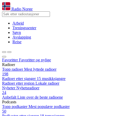
Radio Norge
Arbeid
Treningssenter
Søvn
Avslapping
Reise
Favoritter
Favoritter og nylige
Radioer
Topp radioer
Mest lyttede radioer
198
Radioer etter sjanger
15 musikksjangre
Radioer etter region
Lokale radioer
Nyheter
Nyhetsradioer
24
Anbefalt
Liste over de beste radioene
Podcasts
Topp podkaster
Mest populære podkaster
50
Podkaster etter sjanger
18 temasjangre