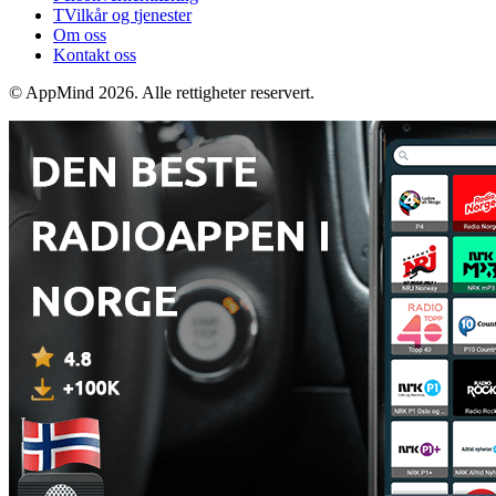
TVilkår og tjenester
Om oss
Kontakt oss
© AppMind 2026. Alle rettigheter reservert.