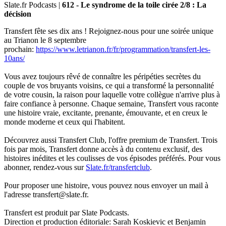
Slate.fr Podcasts
|
612 - Le syndrome de la toile cirée 2/8 : La
décision
Transfert fête ses dix ans ! Rejoignez-nous pour une soirée unique
au Trianon le 8 septembre
prochain:
https://www.letrianon.fr/fr/programmation/transfert-les-
10ans/
Vous avez toujours rêvé de connaître les péripéties secrètes du
couple de vos bruyants voisins, ce qui a transformé la personnalité
de votre cousin, la raison pour laquelle votre collègue n'arrive plus à
faire confiance à personne. Chaque semaine, Transfert vous raconte
une histoire vraie, excitante, prenante, émouvante, et en creux le
monde moderne et ceux qui l'habitent.
Découvrez aussi Transfert Club, l'offre premium de Transfert. Trois
fois par mois, Transfert donne accès à du contenu exclusif, des
histoires inédites et les coulisses de vos épisodes préférés. Pour vous
abonner, rendez-vous sur
Slate.fr/transfertclub
.
Pour proposer une histoire, vous pouvez nous envoyer un mail à
l'adresse transfert@slate.fr.
Transfert est produit par Slate Podcasts.
Direction et production éditoriale: Sarah Koskievic et Benjamin