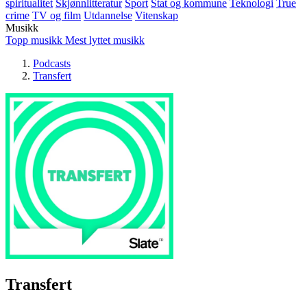
spiritualitet
Skjønnlitteratur
Sport
Stat og kommune
Teknologi
True
crime
TV og film
Utdannelse
Vitenskap
Musikk
Topp musikk
Mest lyttet musikk
Podcasts
Transfert
Transfert