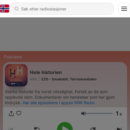
Podcasts
Hele historien
NRK
|
220 - Smakebit: Terraskandalen
Sterke historier fra norsk virkelighet. Fortalt av de som
opplevde dem. Dokumentarer om hendelser som har gjort
inntrykk.
Hør alle episodene i appen NRK Radio
1
x
Volum