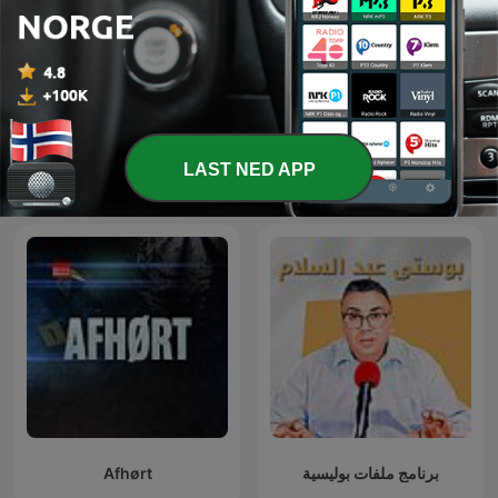
LAST NED APP
Lanz + Precht
RSG Dokumentêr
Afhørt
برنامج ملفات بوليسية