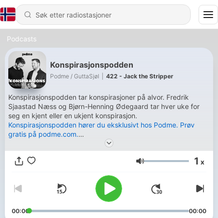
Podcasts
Konspirasjonspodden
Podme / GuttaSjøl
|
422 - Jack the Stripper
Konspirasjonspodden tar konspirasjoner på alvor. Fredrik
Sjaastad Næss og Bjørn-Henning Ødegaard tar hver uke for
seg en kjent eller en ukjent konspirasjon.
Konspirasjonspodden hører du eksklusivt hos Podme. Prøv
gratis på podme.com.
For booking: william@atomicsoul.no@KonspirasjonsPodden
1
x
Volum
00:00
00:00