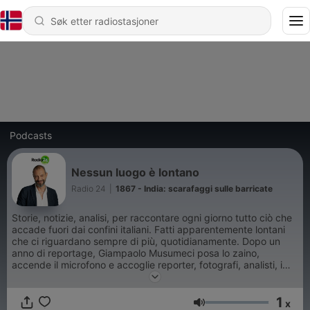
Podcasts
Nessun luogo è lontano
Radio 24
|
1867 - India: scarafaggi sulle barricate
Storie, notizie, analisi, per raccontare ogni giorno tutto ciò che
accade fuori dai confini italiani. Fatti apparentemente lontani
che ci riguardano sempre di più, quotidianamente. Dopo un
anno di reportage, Giampaolo Musumeci posa lo zaino,
accende il microfono e accoglie reporter, fotografi, analisti, i
più autorevoli a livello internazionale.
1
x
Volum