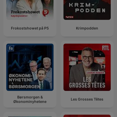
Frokostshowet på P5
Krimpodden
Børsmorgen &
Les Grosses Têtes
Økonominyhetene