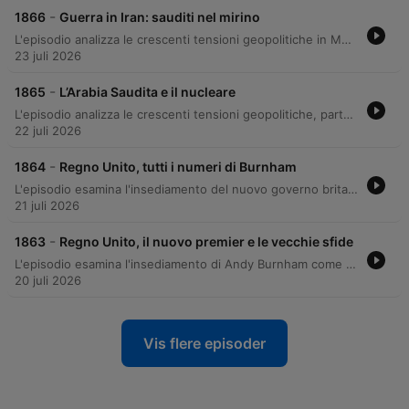
-
1866
Guerra in Iran: sauditi nel mirino
L'episodio analizza le crescenti tensioni geopolitiche in Medio Oriente e nel Sahel, esaminando la minaccia iraniana sullo stretto di Hormuz e l'inefficacia delle operazioni militari statunitensi contro tattiche asimmetriche come quelle degli Houthi. Attraverso un'intervista all'esperto Gian Raffaele Percannella, si discute come le decisioni politiche abbiano compromesso la strategia militare americana. Il focus si estende poi alla complessa situazione nel Sahel, dove si valuta l'ipotesi di un intervento americano in Mali per contrastare i gruppi jihadisti e compensare l'influenza russa. Viene inoltre esplorata la presenza dell'Africa Corps e le dinamiche di potere legate agli interessi minerari e alle attività criminali nella Repubblica Centrafricana.
23 juli 2026
-
1865
L’Arabia Saudita e il nucleare
L'episodio analizza le crescenti tensioni geopolitiche, partendo dall'accordo nucleare tra Stati Uniti e Arabia Saudita e dalle sue implicazioni per gli equilibri in Medio Oriente e la sicurezza dei trasporti marittimi globali. Viene esaminato il rischio di blocco degli stretti chiave come Ormuz e Bab al-Mandeb e le conseguenze economiche sulla logistica mondiale. Inoltre, l'attenzione si sposta sul conflitto in Ucraina, approfondendo i recenti rimpasti di governo, la strategia ucraina di colpire i centri logistici russi tramite droni e le nuove dinamiche di comando. Il dibattito si estende infine all'escalation tra Iran e Ucraina, evidenziando l'evoluzione verso una 'diplomazia 5.0' basata su tecnologie asimmetriche.
22 juli 2026
-
1864
Regno Unito, tutti i numeri di Burnham
L'episodio esamina l'insediamento del nuovo governo britannico guidato da Andy Burnham, analizzando le sue prime misure economiche e sociali, con un focus sulla crisi abitativa e il supporto al costo della vita. Vengono approfondite le tensioni geopolitiche in Medio Oriente, tra le minacce iraniane in Libano e i rischi per le rotte commerciali nel Mar Rosso. Inoltre, l'analisi si estende all'Ungheria, esaminando il cambio di paradigma politico post-Orbán e il tentativo di riavvicinamento a Bruxelles per sbloccare i fondi europei. Il dibattito tocca infine le implicazioni strategiche nei Balcani e le opportunità economiche legate alla futura ricostruzione dell'Ucraina.
21 juli 2026
-
1863
Regno Unito, il nuovo premier e le vecchie sfide
L'episodio esamina l'insediamento di Andy Burnham come nuovo Primo Ministro del Regno Unito, analizzando le sfide interne legate alla stabilità politica britannica e le strategie tra continuità e innovazione. Attraverso il contributo della professoressa Arianna Giovannini, si approfondisce la crisi di rappresentanza nel Paese. La discussione prosegue con un'analisi delle dinamiche geopolitiche in Medio Oriente, focalizzandosi sulla nascita dell'alleanza 'STEP' come risposta al disimpegno statunitense e alle tensioni nucleari in Asia Pacifico. Infine, vengono esaminate l'escalation del conflitto tra Russia e Ucraina e le recenti tensioni diplomatiche tra Italia e Russia.
20 juli 2026
Vis flere episoder