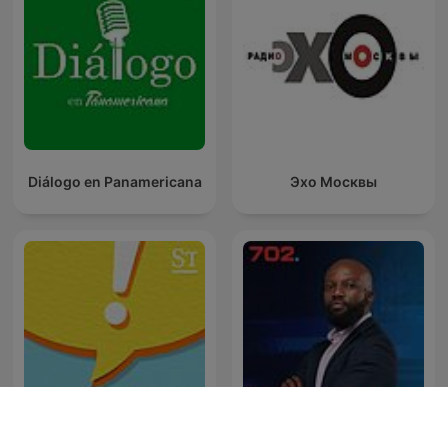
Diálogo en Panamericana
Эхо Москвы
The Clement Manyathela