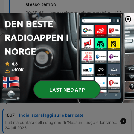
stesso tempo
00:35:45 · L'ambasciatore spiega perché gli USA
stiano riducendo il loro impegno diretto in vari
teatri di crisi mondiali.
Il mondo è fatto di herbivore e di
carnivore. Se si decide di rimanere
herbivore, i carnivori gagneranno.
00:46:43 · Una riflessione conclusiva sulla
necessità di una postura politica attiva e
informata nel contesto geopolitico attuale.
LAST NED APP
Episoder
-
1867
India: scarafaggi sulle barricate
L'ultima puntata della stagione di 'Nessun Luogo è lontano' analizza le recenti proteste in India, nate da uno scandalo legato a un test di medicina e aggravate da tensioni sociali legate al sistema delle caste e alla crisi del sistema educativo. Il programma affronta inoltre la crescente violenza dei coloni israeliani in Cisgiordania e la complessa situazione diplomatica in Medio Oriente, esaminando l'accordo nucleare tra Stati Uniti e Arabia Saudita, la strategia di 'saturazione strategica' degli USA e le crescenti tensioni nei mari internazionali.
24 juli 2026