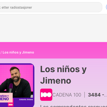
Los niños y Jimeno
Los niños y
Jimeno
CADENA 100
|
3484 - ¿Eres más de playa o de montaña? | Los niños y Jimeno