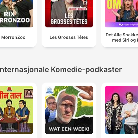
Det Alle Snakk
X MorronZoo
Les Grosses Têtes
med Siri og
Internasjonale Komedie-podkaster