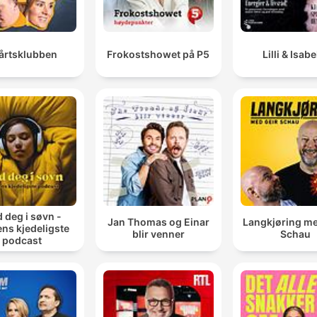
årtsklubben
Frokostshowet på P5
Lilli & Isabe
d deg i søvn -
Jan Thomas og Einar
Langkjøring me
ns kjedeligste
blir venner
Schau
podcast