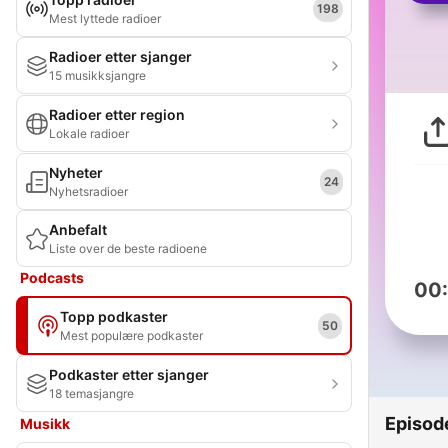
198
Mest lyttede radioer
Radioer etter sjanger
15 musikksjangre
Radioer etter region
Lokale radioer
Nyheter
24
Nyhetsradioer
Anbefalt
Liste over de beste radioene
Podcasts
00
Topp podkaster
50
Mest populære podkaster
Podkaster etter sjanger
18 temasjangre
Episod
Musikk