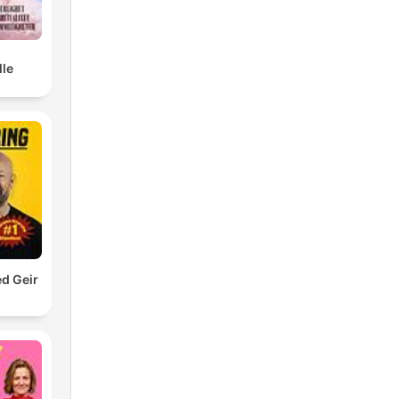
lle
d Geir