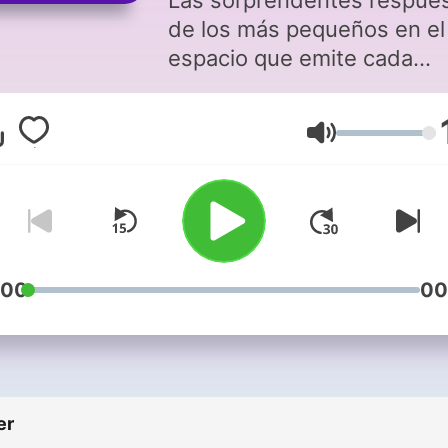
Las sorprendentes respue
de los más pequeños en el
espacio que emite cada
mañana en '¡Buenos días, J
y Mar!'
Volum
:00
00
er