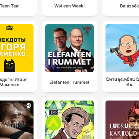
Teen Taal
Wat een Week!
Balázsék
кдоты Игоря
นิทานลุงเหมียน 
Elefanten i rummet
Маменко
ขัน