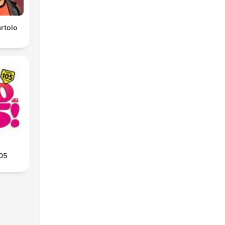
rtolo
105