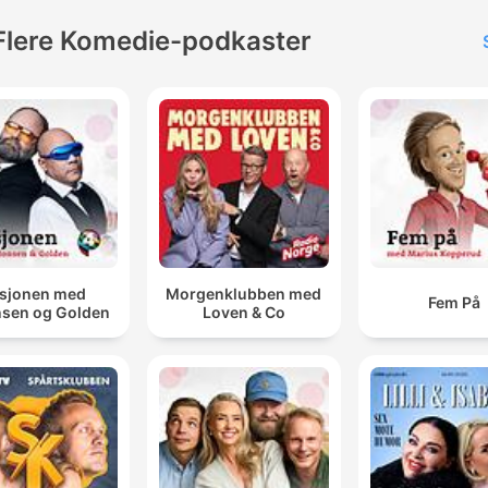
Flere Komedie-podkaster
sjonen med
Morgenklubben med
Fem På
sen og Golden
Loven & Co