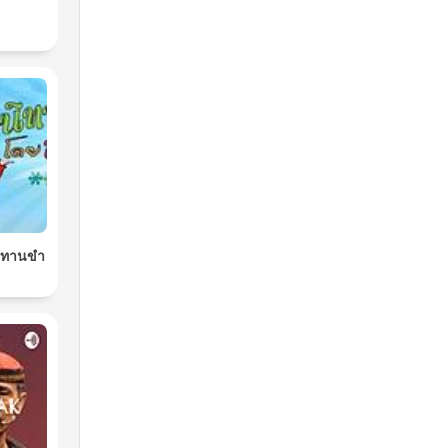
นิทานขำ