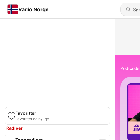
Radio Norge
Podcasts
Favoritter
Favoritter og nylige
Radioer
Topp radioer