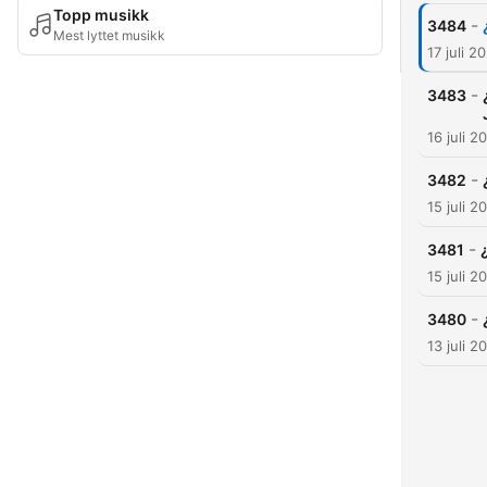
Topp musikk
-
3484
Mest lyttet musikk
17 juli 2
-
3483
16 juli 2
-
3482
15 juli 2
-
3481
15 juli 2
-
3480
13 juli 2