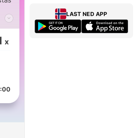
stas
LAST NED APP
avi
1
x
:00