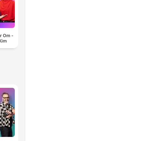
er Om -
 Kim