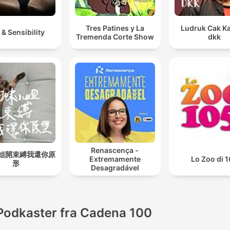
Tres Patines y La
Ludruk Cak Ka
 & Sensibility
Tremenda Corte Show
dkk
Renascença -
姐開束縛我還你原
Extremamente
Lo Zoo di 
形
Desagradável
Podkaster fra Cadena 100