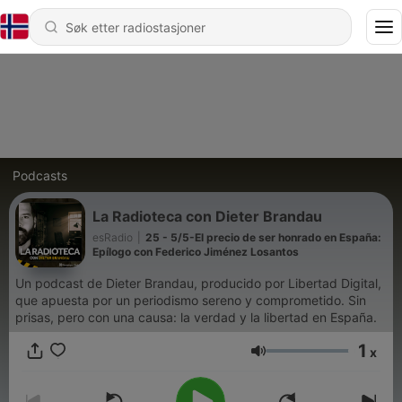
Podcasts
La Radioteca con Dieter Brandau
esRadio
|
25 - 5/5-El precio de ser honrado en España:
Epílogo con Federico Jiménez Losantos
Un podcast de Dieter Brandau, producido por Libertad Digital,
que apuesta por un periodismo sereno y comprometido. Sin
prisas, pero con una causa: la verdad y la libertad en España.
1
x
Volum