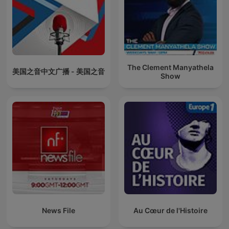
The Clement Manyathela
美国之音中文广播 - 美国之音
Show
News File
Au Cœur de l'Histoire