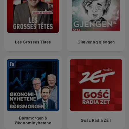
Les Grosses Têtes
Giæver og gjengen
Børsmorgen &
Gość Radia ZET
Økonominyhetene