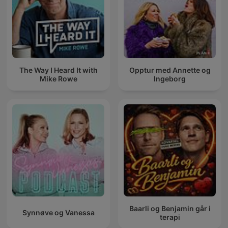
The Way I Heard It with
Opptur med Annette og
Mike Rowe
Ingeborg
Baarli og Benjamin går i
Synnøve og Vanessa
terapi