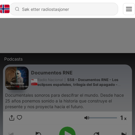
Podcasts
Documentos RNE
Radio Nacional
|
558 - Documentos RNE - Los
eclipses españoles, trilogía del Sol apagado -
10/08/26
Documentales sonoros para descifrar el mundo. Desde hace
25 años ponemos sonido a la historia que construye el
presente y nos proyecta hacia el futuro.
1
x
Volum