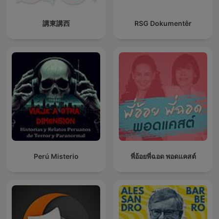
講東講西
RSG Dokumentêr
Perú Misterio
พี่อ้อยพี่ฉอด พอดแคสต์