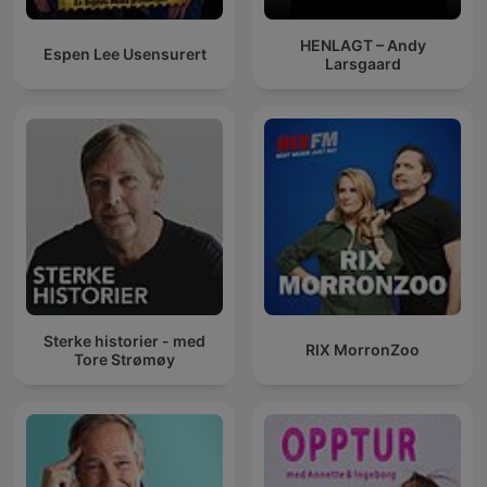
HENLAGT – Andy
Espen Lee Usensurert
Larsgaard
Sterke historier - med
RIX MorronZoo
Tore Strømøy