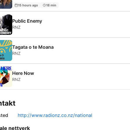
15 hours ago
18 min
Public Enemy
RNZ
Tagata o te Moana
RNZ
Here Now
RNZ
ntakt
sted
http://www.radionz.co.nz/national
ale nettverk