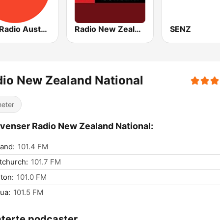
ABC Radio Australia
Radio New Zealand Concert
SENZ
io New Zealand National
eter
venser Radio New Zealand National:
and:
101.4 FM
tchurch:
101.7 FM
ton:
101.0 FM
ua:
101.5 FM
aterte podcaster