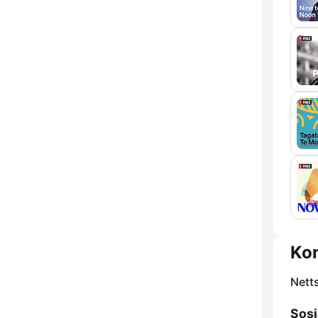
Ko
Nett
Sosi