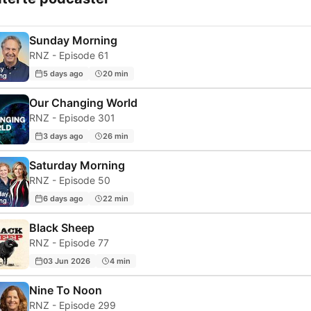
Sunday Morning
RNZ - Episode 61
5 days ago
20 min
Our Changing World
RNZ - Episode 301
3 days ago
26 min
Saturday Morning
RNZ - Episode 50
6 days ago
22 min
Black Sheep
RNZ - Episode 77
03 Jun 2026
4 min
Nine To Noon
RNZ - Episode 299