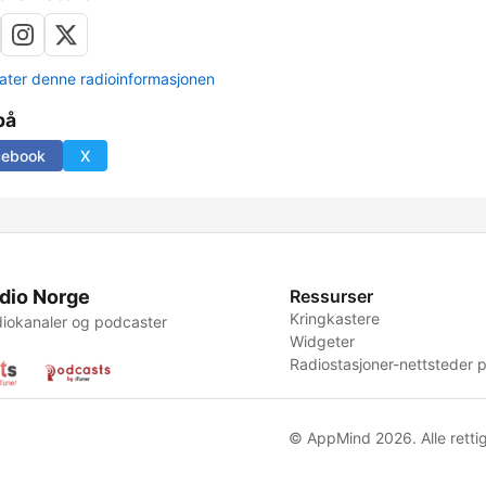
ter denne radioinformasjonen
på
cebook
X
dio Norge
Ressurser
Kringkastere
iokanaler og podcaster
Widgeter
Radiostasjoner-nettsteder p
© AppMind 2026. Alle rettig