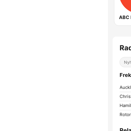
Rad
Nyh
Frek
Auckl
Chris
Hamil
Rotor
Rel