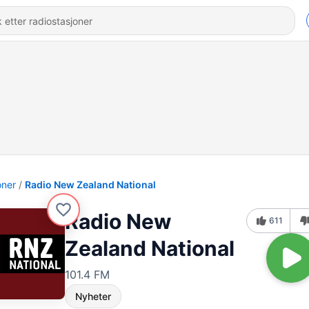
oner
Radio New Zealand National
Radio New
611
Zealand National
101.4 FM
Nyheter