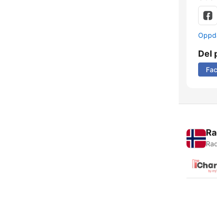
Oppda
Del 
Fa
Ra
Rad