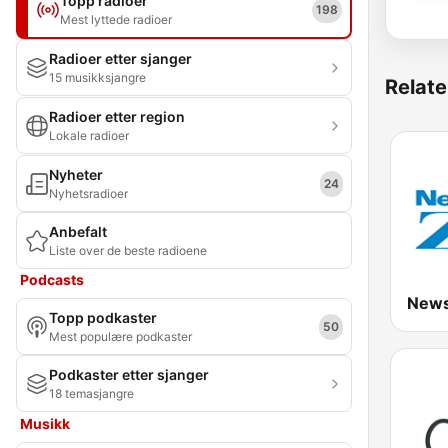
Topp radioer
198
Mest lyttede radioer
Radioer etter sjanger
15 musikksjangre
Relate
Radioer etter region
Lokale radioer
Nyheter
24
Nyhetsradioer
Anbefalt
Liste over de beste radioene
Podcasts
Topp podkaster
50
Mest populære podkaster
Podkaster etter sjanger
18 temasjangre
Musikk