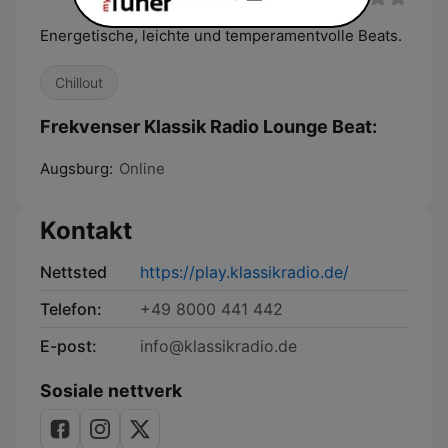
Energetische, leichte und temperamentvolle Beats.
Chillout
Frekvenser Klassik Radio Lounge Beat:
Augsburg:
Online
Kontakt
Nettsted
https://play.klassikradio.de/
Telefon:
+49 8000 441 442
E-post:
info@klassikradio.de
Sosiale nettverk