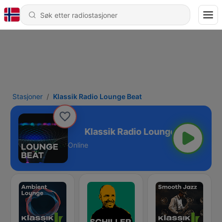
Stasjoner
Klassik Radio Lounge Beat
o Lounge Beat
Online