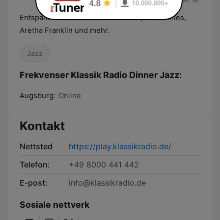
Entspannte Grooves mit Al Jarreau, Nora Jones,
Aretha Franklin und mehr.
Jazz
Frekvenser Klassik Radio Dinner Jazz:
Augsburg:
Online
Kontakt
Nettsted
https://play.klassikradio.de/
Telefon:
+49 8000 441 442
E-post:
info@klassikradio.de
Sosiale nettverk